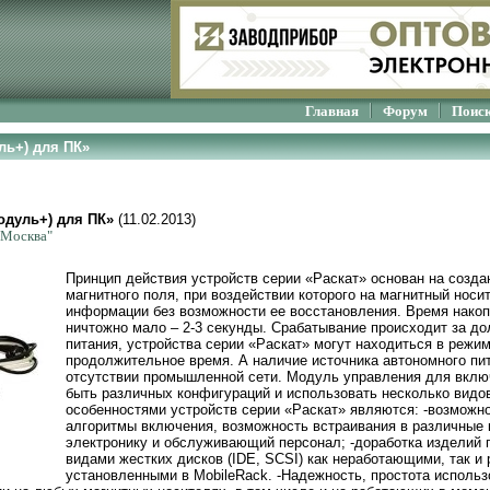
Главная
Форум
Поис
ль+) для ПК»
одуль+) для ПК»
(11.02.2013)
-Москва"
Принцип действия устройств серии «Раскат» основан на созд
магнитного поля, при воздействии которого на магнитный носи
информации без возможности ее восстановления. Время нако
ничтожно мало – 2-3 секунды. Срабатывание происходит за до
питания, устройства серии «Раскат» могут находиться в режи
продолжительное время. А наличие источника автономного пит
отсутствии промышленной сети. Модуль управления для вкл
быть различных конфигураций и использовать несколько видо
особенностями устройств серии «Раскат» являются: -возможно
алгоритмы включения, возможность встраивания в различные к
электронику и обслуживающий персонал; -доработка изделий п
видами жестких дисков (IDE, SCSI) как неработающими, так и
установленными в MobileRack. -Надежность, простота использ