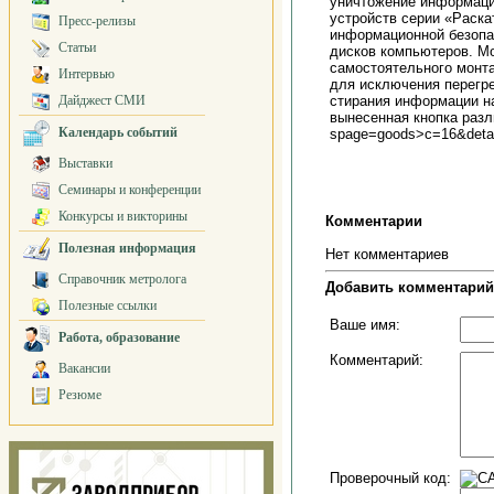
уничтожение информаци
устройств серии «Раска
Пресс-релизы
информационной безопа
Статьи
дисков компьютеров. Мо
самостоятельного монта
Интервью
для исключения перегре
Дайджест СМИ
стирания информации на
вынесенная кнопка разл
Календарь событий
spage=goods>c=16&de
Выставки
Семинары и конференции
Конкурсы и викторины
Комментарии
Полезная информация
Нет комментариев
Справочник метролога
Добавить комментарий
Полезные ссылки
Ваше имя:
Работа, образование
Комментарий:
Вакансии
Резюме
Проверочный код: