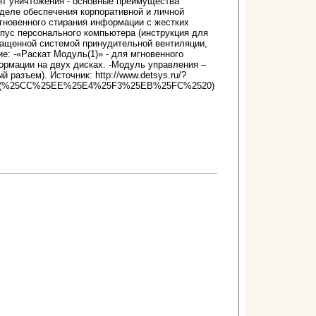
нт уничтожения - основные преимущества
деле обеспечения корпоративной и личной
гновенного стирания информации с жестких
рпус персонального компьютера (инструкция для
нащенной системой принудительной вентиляции,
е: -«Раскат Модуль(1)» - для мгновенного
ормации на двух дисках. -Модуль управления –
разъем). Источник: http://www.detsys.ru/?
20(%25CC%25EE%25E4%25F3%25EB%25FC%2520)