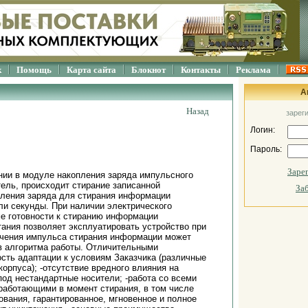
к
Помощь
Карта сайта
Блокнот
Контакты
Реклама
А
Назад
зарег
Логин:
Пароль:
Заре
ании в модуле накопления заряда импульсного
тель, происходит стирание записанной
За
пления заряда для стирания информации
ли секунды. При наличии электрического
ме готовности к стиранию информации
ания позволяет эксплуатировать устройство при
ючения импульса стирания информации может
в алгоритма работы. Отличительными
сть адаптации к условиям Заказчика (различные
орпуса); -отсутствие вредного влияния на
од нестандартные носители; -работа со всеми
 работающими в момент стирания, в том числе
ования, гарантированное, мгновенное и полное