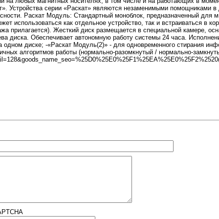
и на любых магнитных носителях, в том числе и на работающих в моме
т». Устройства серии «Раскат» являются незаменимыми помощниками в 
сности. Раскат Модуль: Стандартный моноблок, предназначенный для м
жет использоваться как отдельное устройство, так и встраиваться в ко
жа прилагается). Жесткий диск размещается в специальной камере, ос
ва диска. Обеспечивает автономную работу системы 24 часа. Исполнени
 одном диске; -«Раскат Модуль(2)» - для одновременного стирания инф
ичных алгоритмов работы (нормально-разомкнутый / нормально-замкнутый 
tail=128&goods_name_seo=%25D0%25E0%25F1%25EA%25E0%25F2%25