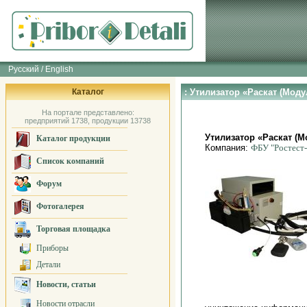
Русский / English
Каталог
: Утилизатор «Раскат (Моду
На портале представлено:
предприятий 1738, продукции 13738
Утилизатор «Раскат (М
Каталог продукции
Компания:
ФБУ "Ростест
Список компаний
Форум
Фотогалерея
Торговая площадка
Приборы
Детали
Новости, статьи
Новости отрасли