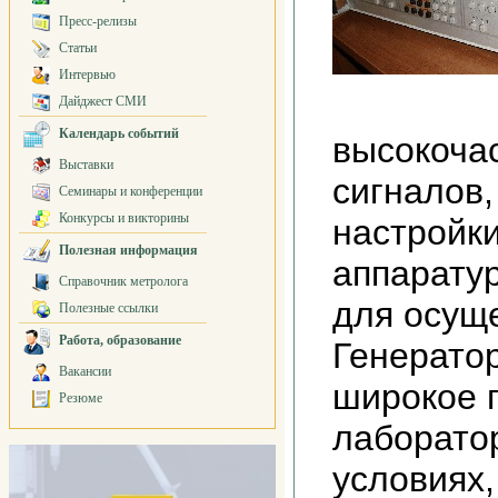
Пресс-релизы
Статьи
Интервью
Дайджест СМИ
Календарь событий
высокоча
Выставки
сигналов,
Семинары и конференции
Конкурсы и викторины
настройки
Полезная информация
аппарату
Справочник метролога
для осуще
Полезные ссылки
Работа, образование
Генератор
Вакансии
широкое п
Резюме
лаборатор
условиях,