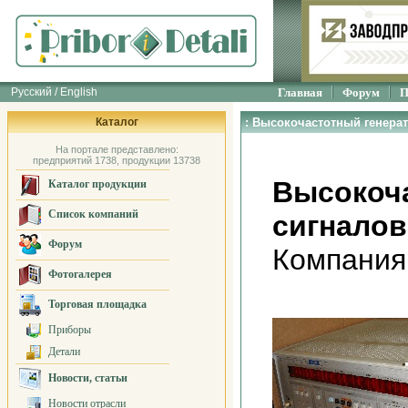
Русский / English
Главная
Форум
П
Каталог
: Высокочастотный генерат
На портале представлено:
предприятий 1738, продукции 13738
Высокоч
Каталог продукции
Список компаний
сигналов
Форум
Компания
Фотогалерея
Торговая площадка
Приборы
Детали
Новости, статьи
Новости отрасли