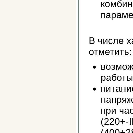
комбин
параме
В числе х
отметить:
возмож
работы
питание
напряж
при час
(220+-I
(400+28