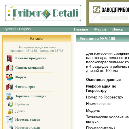
Русский / English
Главная
Форум
Поиск
Каталог
: Установки УКМ-100
На портале представлено:
предприятий 1738, продукции 13738
Для измерения срединно
плоскопараллельности 
Каталог продукции
плоскопараллельных ко
и 4 разрядов и рабочих
Список компаний
длиной до 100 мм.
Форум
Основные данные
Информация по
Фотогалерея
Госреестру
Торговая площадка
Номер по Госреестру
Наименование
Приборы
Модель
Детали
Технические условия на
Новости, статьи
выпуск
Новости отрасли
Производитель /