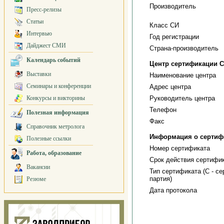
Производитель
Пресс-релизы
Статьи
Класс СИ
Интервью
Год регистрации
Дайджест СМИ
Страна-производитель
Календарь событий
Центр сертификации 
Выставки
Наименование центра
Семинары и конференции
Адрес центра
Конкурсы и викторины
Руководитель центра
Телефон
Полезная информация
Факс
Справочник метролога
Информация о сертиф
Полезные ссылки
Номер сертификата
Работа, образование
Срок действия сертифи
Вакансии
Тип сертификата (C - се
партия)
Резюме
Дата протокола