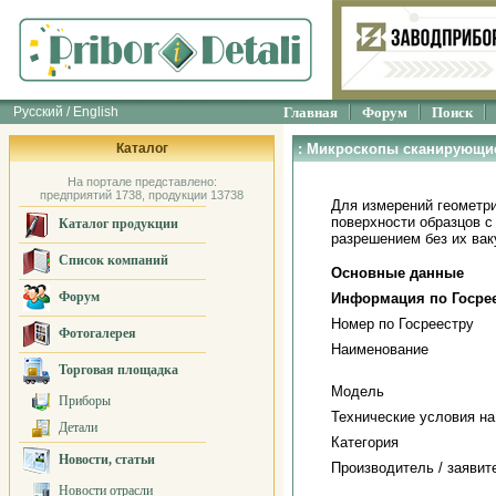
Русский / English
Главная
Форум
Поиск
Каталог
: Микроскопы сканирующи
На портале представлено:
предприятий 1738, продукции 13738
Для измерений геометр
поверхности образцов 
Каталог продукции
разрешением без их вак
Список компаний
Основные данные
Форум
Информация по Госре
Номер по Госреестру
Фотогалерея
Наименование
Торговая площадка
Модель
Приборы
Технические условия на
Детали
Категория
Новости, статьи
Производитель / заявит
Новости отрасли