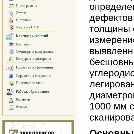
определе
Пресс-релизы
Статьи
дефектов
Интервью
толщины 
Дайджест СМИ
Календарь событий
измерени
Выставки
выявленн
Семинары и конференции
Конкурсы и викторины
бесшовны
Полезная информация
углеродис
Справочник метролога
легирова
Полезные ссылки
Работа, образование
диаметро
Вакансии
1000 мм 
Резюме
сканирова
Основны