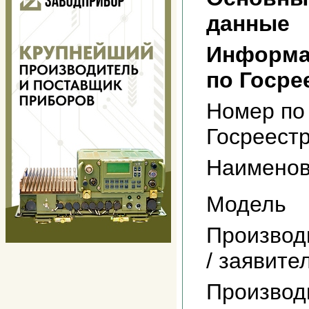
данные
Информа
по Госре
Номер по
Госреест
Наимено
Модель
Производ
/ заявите
Производ