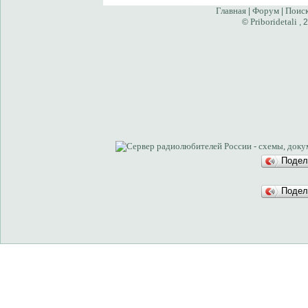
Главная
Форум
Поис
|
|
Priboridetali
©
, 
Подел
Подел