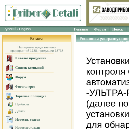
Русский / English
Главная
Форум
Поиск
Каталог
: Установки ультразвуково
автоматизированные УЛЬТ
На портале представлено:
предприятий 1738, продукции 13738
Установки
Каталог продукции
Список компаний
контроля
Форум
автомати
Фотогалерея
-УЛЬТРА-
Торговая площадка
(далее по
Приборы
установк
Детали
Новости, статьи
для обна
Новости отрасли