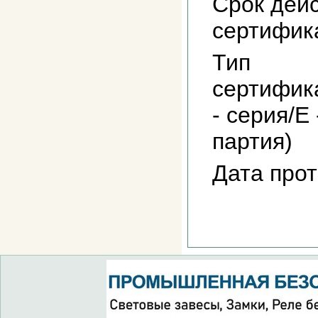
Срок дей
сертифик
Тип
сертифик
- серия/E 
партия)
Дата про