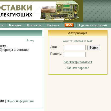
йта
Блокнот
Контакты
Реклама
Сделать стартовой
Авторизация
Назад
зарегистрировано
3219
сту -
Логин:
й) среды в составе
Пароль:
Зарегистрироваться
Забыли пароль?
ати |
Поиск информации