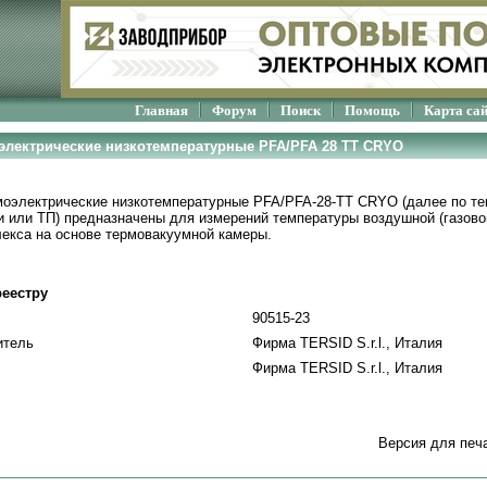
Главная
Форум
Поиск
Помощь
Карта са
оэлектрические низкотемпературные PFA/PFA 28 TT CRYO
оэлектрические низкотемпературные PFA/PFA-28-TT CRYO (далее по тек
 или ТП) предназначены для измерений температуры воздушной (газово
екса на основе термовакуумной камеры.
еестру
90515-23
итель
Фирма TERSID S.r.l., Италия
Фирма TERSID S.r.l., Италия
Версия для печ