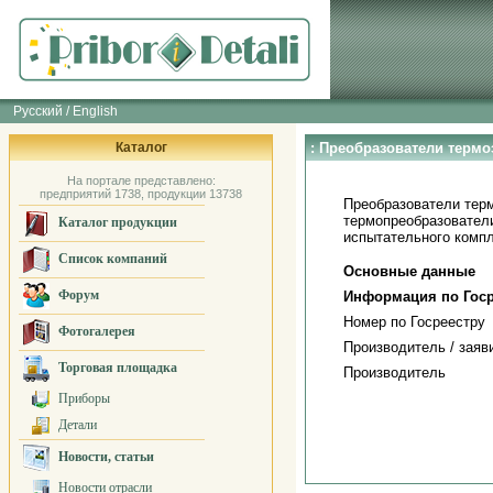
Русский / English
Каталог
: Преобразователи терм
На портале представлено:
предприятий 1738, продукции 13738
Преобразователи терм
термопреобразователи
Каталог продукции
испытательного компл
Список компаний
Основные данные
Форум
Информация по Госр
Номер по Госреестру
Фотогалерея
Производитель / заяв
Торговая площадка
Производитель
Приборы
Детали
Новости, статьи
Новости отрасли