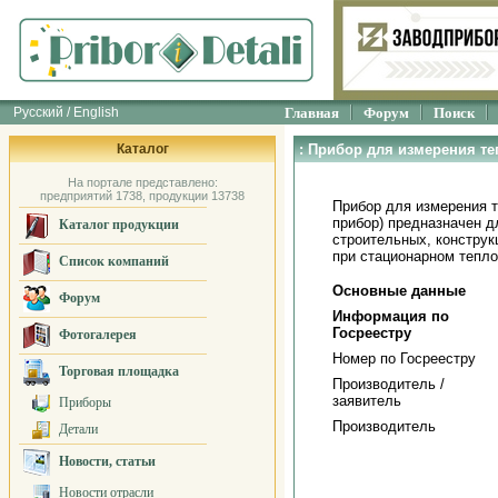
Русский / English
Главная
Форум
Поиск
Каталог
: Прибор для измерения те
На портале представлено:
предприятий 1738, продукции 13738
Прибор для измерения т
прибор) предназначен д
Каталог продукции
строительных, констру
при стационарном тепл
Список компаний
Основные данные
Форум
Информация по
Госреестру
Фотогалерея
Номер по Госреестру
Торговая площадка
Производитель /
заявитель
Приборы
Производитель
Детали
Новости, статьи
Новости отрасли