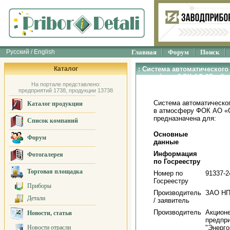
Русский / English
Главная
Форум
Поиск
Каталог
: Система автоматическог
атмосферу ФОК АО "Стойл
На портале представлено:
предприятий 1738, продукции 13738
Система автоматическо
Каталог продукции
в атмосферу ФОК АО «С
предназначена для:
Список компаний
Основные
Форум
данные
Информация
Фотогалерея
по Госреестру
Торговая площадка
Номер по
91337-2
Госреестру
Приборы
Производитель
ЗАО НП
Детали
/ заявитель
Производитель
Акцион
Новости, статьи
предпр
Новости отрасли
"Энерго