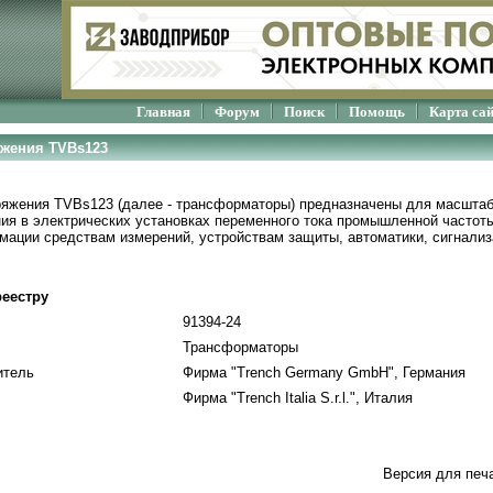
Главная
Форум
Поиск
Помощь
Карта са
жения TVBs123
яжения TVBs123 (далее - трансформаторы) предназначены для масштаб
ия в электрических установках переменного тока промышленной частоты
ации средствам измерений, устройствам защиты, автоматики, сигнализ
еестру
91394-24
Трансформаторы
итель
Фирма "Trench Germany GmbH", Германия
Фирма "Trench Italia S.r.l.", Италия
Версия для печ