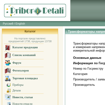
Русский / English
Каталог
: Трансформаторы напря
На портале представлено:
предприятий 1738, продукции 13738
Трансформаторы напр
и измерения напряжен
Каталог продукции
измерительной информ
Список компаний
Основные данные
Форум
Информация по Госр
Номер по Госреестру
Фотогалерея
Категория
Торговая площадка
Производитель / заяв
Производитель
Приборы
Детали
Новости, статьи
Новости отрасли