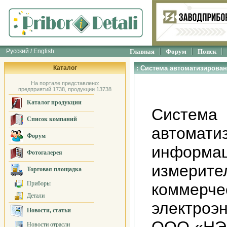
Русский / English
Главная
Форум
Поиск
Каталог
: Система автоматизирова
коммерческого учета элект
очередь)
На портале представлено:
предприятий 1738, продукции 13738
Каталог продукции
Система
Список компаний
автомати
Форум
информац
Фотогалерея
измерите
Торговая площадка
Приборы
коммерче
Детали
электроэ
Новости, статьи
Новости отрасли