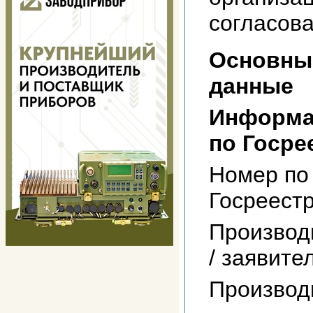
согласова
Основны
данные
Информа
по Госре
Номер по
Госреест
Производ
/ заявите
Производ