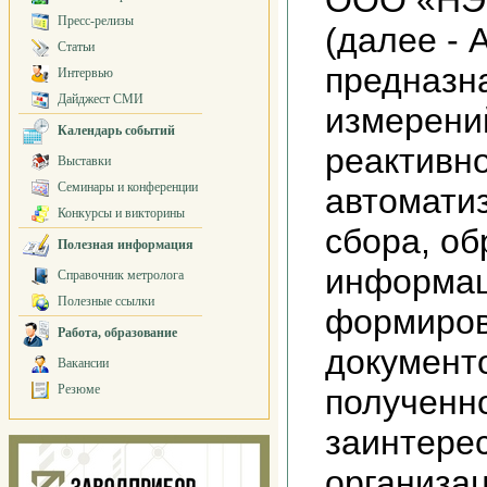
ООО «НЭК
Пресс-релизы
(далее -
Статьи
предназн
Интервью
Дайджест СМИ
измерени
Календарь событий
реактивно
Выставки
Семинары и конференции
автомати
Конкурсы и викторины
сбора, об
Полезная информация
информац
Справочник метролога
Полезные ссылки
формиров
Работа, образование
документ
Вакансии
Резюме
полученн
заинтере
организа