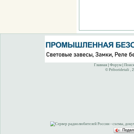
Главная
Форум
Поис
|
|
Priboridetali
©
, 
Подел