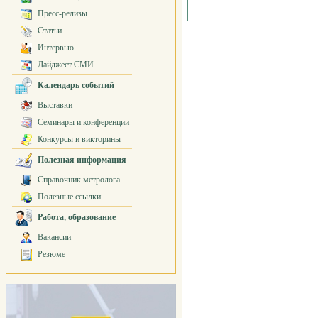
Пресс-релизы
Статьи
Интервью
Дайджест СМИ
Календарь событий
Выставки
Семинары и конференции
Конкурсы и викторины
Полезная информация
Справочник метролога
Полезные ссылки
Работа, образование
Вакансии
Резюме