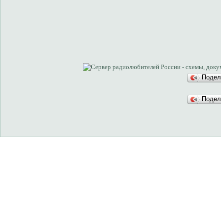
Подел
Подел