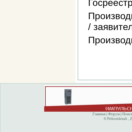
Госреест
Производ
/ заявите
Производ
Главная
Форум
Поис
|
|
Priboridetali
©
, 