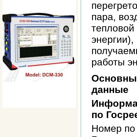
перегрет
пара, возд
тепловой 
энергии),
получаем
работы эн
Основны
данные
Информа
по Госре
Номер по