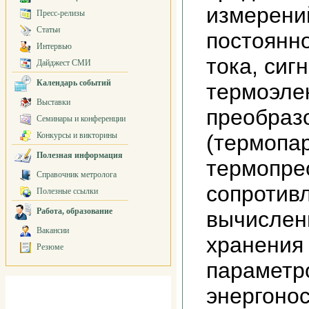
измерени
Пресс-релизы
Статьи
постоянно
Интервью
тока, сиг
Дайджест СМИ
Календарь событий
термоэле
Выставки
преобраз
Семинары и конференции
Конкурсы и викторины
(термопар
Полезная информация
термопре
Справочник метролога
сопротив
Полезные ссылки
Работа, образование
вычислени
Вакансии
хранения
Резюме
параметр
энергонос