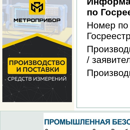
Информа
по Госре
Номер по
Госреест
Производ
/ заявите
Производ