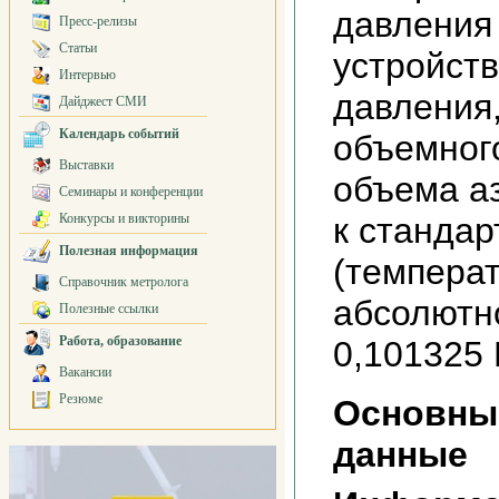
давления
Пресс-релизы
Статьи
устройств
Интервью
давления
Дайджест СМИ
Календарь событий
объемног
Выставки
объема а
Семинары и конференции
Конкурсы и викторины
к станда
Полезная информация
(температ
Справочник метролога
абсолютн
Полезные ссылки
Работа, образование
0,101325
Вакансии
Резюме
Основны
данные