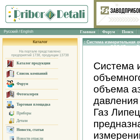
Русский / English
Главная
Форум
Поиск
Каталог
: Система измерительная о
давления от ООО "Линде Г
На портале представлено:
предприятий 1738, продукции 13738
Система 
Каталог продукции
Список компаний
объемног
Форум
объема аз
Фотогалерея
давления
Торговая площадка
Газ Липец
Приборы
предназн
Детали
Новости, статьи
измерени
Новости отрасли