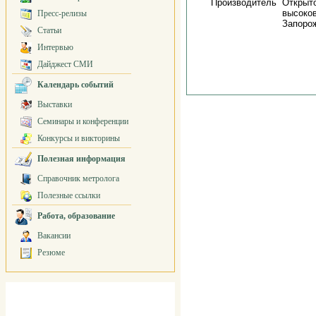
Производитель
Открыто
высоков
Пресс-релизы
Запоро
Статьи
Интервью
Дайджест СМИ
Календарь событий
Выставки
Семинары и конференции
Конкурсы и викторины
Полезная информация
Справочник метролога
Полезные ссылки
Работа, образование
Вакансии
Резюме