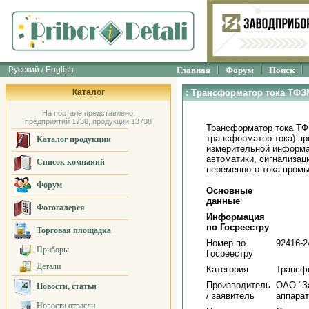
Русский / English
Главная
Форум
Поиск
Каталог
: Трансформатор тока ТФЗМ
На портале представлено:
предприятий 1738, продукции 13738
Трансформатор тока ТФЗ
трансформатор тока) пр
Каталог продукции
измерительной информа
автоматики, сигнализац
Список компаний
переменного тока пром
Форум
Основные
данные
Фотогалерея
Информация
по Госреестру
Торговая площадка
Номер по
92416-2
Приборы
Госреестру
Детали
Категория
Трансф
Производитель
ОАО "З
Новости, статьи
/ заявитель
аппарат
Новости отрасли