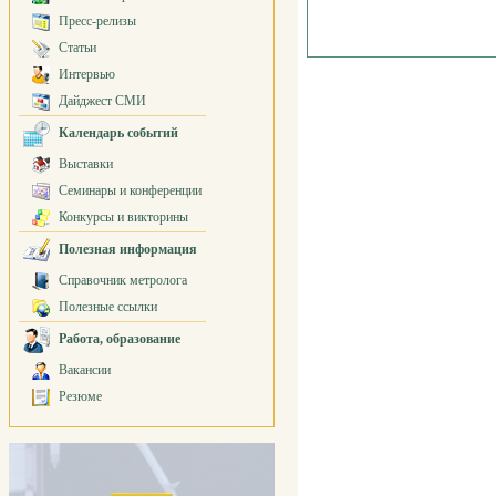
Пресс-релизы
Статьи
Интервью
Дайджест СМИ
Календарь событий
Выставки
Семинары и конференции
Конкурсы и викторины
Полезная информация
Справочник метролога
Полезные ссылки
Работа, образование
Вакансии
Резюме