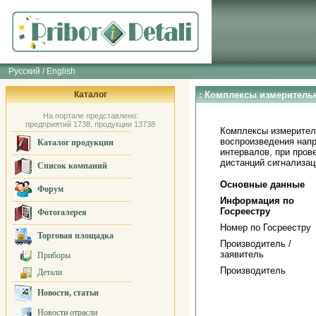
Русский / English
Каталог
: Комплексы измеритель
На портале представлено:
предприятий 1738, продукции 13738
Комплексы измерител
воспроизведения напр
Каталог продукции
интервалов, при пров
дистанций сигнализац
Список компаний
Основные данные
Форум
Информация по
Госреестру
Фотогалерея
Номер по Госреестру
Торговая площадка
Производитель /
заявитель
Приборы
Производитель
Детали
Новости, статьи
Новости отрасли