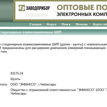
Главная
Форум
Поиск
Помощь
Карта са
 стационарные взаимозаменяемые ШИП
 стационарные взаимозаменяемые ШИП (далее - шунты) с номинальным
мВ предназначены для расширения диапазонов измерений показывающих
тока.
93175-24
Шунты
итель
ООО "ЭНМАКСО", г.Чебоксары
Общество с ограниченной ответственностью "ЭНМАКСО" (ООО "
Чебоксары