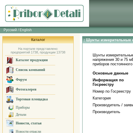
Русский / English
Каталог
: Шунты измерительные
На портале представлено:
предприятий 1738, продукции 13738
Шунты измерительные
напряжения 30 и 75 
Каталог продукции
приборов постоянного 
Список компаний
Основные данные
Форум
Информация по
Госреестру
Фотогалерея
Номер по Госреестру
Категория
Торговая площадка
Производитель / заяв
Приборы
Производитель
Детали
Новости, статьи
Новости отрасли