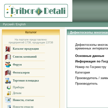
Русский / English
Каталог
: Дефектоскопы многока
На портале представлено:
предприятий 1738, продукции 13738
Дефектоскопы многока
временных интервалов
Каталог продукции
Основные данные
Список компаний
Информация по Госр
Форум
Номер по Госреестру
Категория
Фотогалерея
Производитель / заяв
Торговая площадка
Производитель
Приборы
Детали
Новости, статьи
Новости отрасли