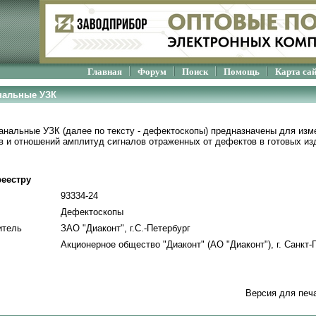
Главная
Форум
Поиск
Помощь
Карта са
нальные УЗК
нальные УЗК (далее по тексту - дефектоскопы) предназначены для из
 и отношений амплитуд сигналов отраженных от дефектов в готовых из
еестру
93334-24
Дефектоскопы
итель
ЗАО "Диаконт", г.С.-Петербург
Акционерное общество "Диаконт" (АО "Диаконт"), г. Санкт-
Версия для печ