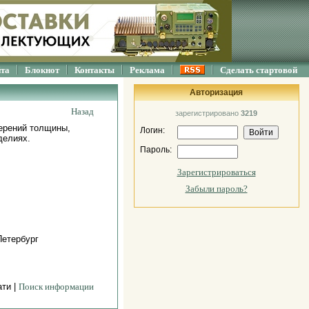
йта
Блокнот
Контакты
Реклама
Сделать стартовой
Авторизация
Назад
зарегистрировано
3219
мерений толщины,
Логин:
делиях.
Пароль:
Зарегистрироваться
Забыли пароль?
Петербург
ати |
Поиск информации