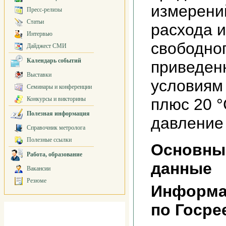
измерени
Пресс-релизы
Статьи
расхода 
Интервью
свободног
Дайджест СМИ
Календарь событий
приведен
Выставки
условиям
Семинары и конференции
Конкурсы и викторины
плюс 20 °
Полезная информация
давление
Справочник метролога
Полезные ссылки
Основны
Работа, образование
данные
Вакансии
Резюме
Информа
по Госре