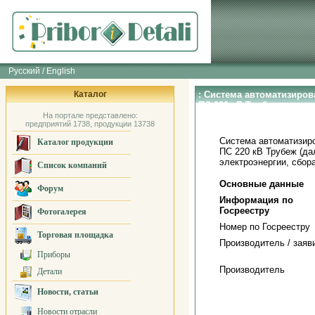
Русский / English
Каталог
: Система автоматизиро
ПС 220 кВ Трубеж
На портале представлено:
предприятий 1738, продукции 13738
Система автоматизир
Каталог продукции
ПС 220 кВ Трубеж (да
электроэнергии, сбор
Список компаний
Основные данные
Форум
Информация по
Госреестру
Фотогалерея
Номер по Госреестру
Торговая площадка
Производитель / заяв
Приборы
Производитель
Детали
Новости, статьи
Новости отрасли