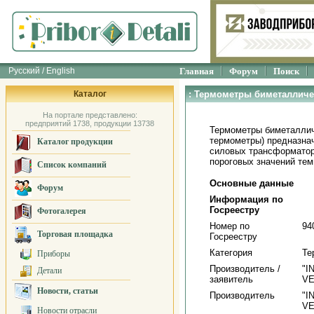
Русский / English
Главная
Форум
Поиск
Каталог
: Термометры биметалличе
На портале представлено:
предприятий 1738, продукции 13738
Термометры биметалличе
термометры) предназна
Каталог продукции
силовых трансформатор
пороговых значений тем
Список компаний
Основные данные
Форум
Информация по
Госреестру
Фотогалерея
Номер по
94
Торговая площадка
Госреестру
Категория
Те
Приборы
Производитель /
"I
Детали
заявитель
VE
Новости, статьи
Производитель
"I
VE
Новости отрасли