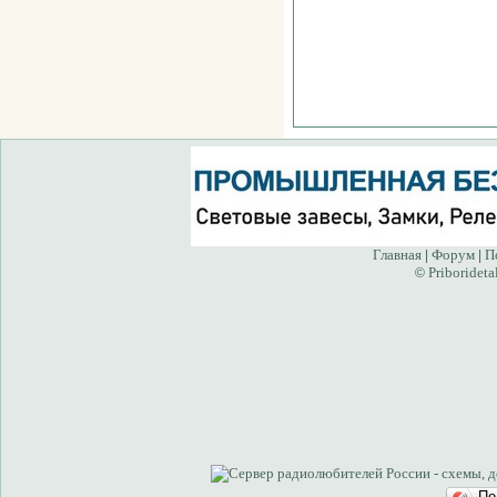
Главная
Форум
П
|
|
Priborideta
©
По