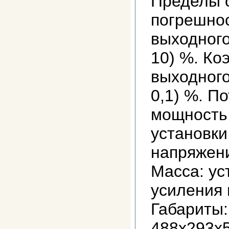
Пределы 
погрешнос
выходного
10) %. Ко
выходного
0,1) %. П
мощность:
установки
напряжени
Масса: ус
усиления 
Габариты:
488х293х