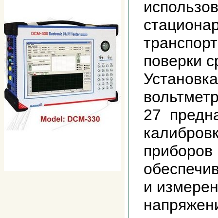
использов
стациона
транспор
поверки 
Установка
вольтметр
27 предна
калибров
приборов 
обеспечи
и измерен
напряжен