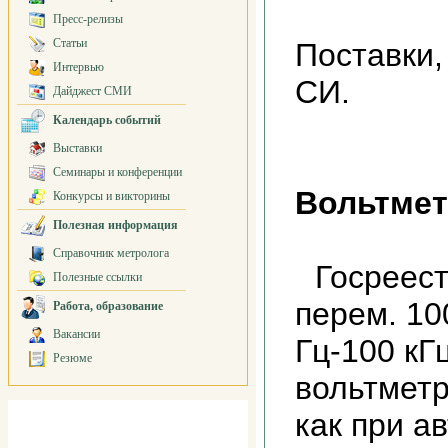
Пресс-релизы
Статьи
Поставки,
Интервью
СИ.
Дайджест СМИ
Календарь событий
Выставки
Семинары и конференции
Вольтмет
Конкурсы и викторины
Полезная информация
Справочник метролога
Госреес
Полезные ссылки
перем. 10
Работа, образование
Вакансии
Гц-100 кГ
Резюме
вольтметр
как при а