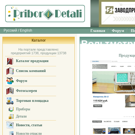
Русский / English
Главная
Форум
П
Каталог
Вольтметры
На портале представлено:
предприятий 1738, продукции 13738
Продукц
Каталог продукции
Список компаний
Форум
Фотогалерея
Торговая площадка
Приборы
Детали
Новости, статьи
Новости отрасли