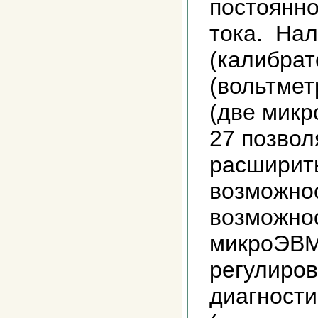
постоянно
тока. На
(калибрат
(вольтмет
(две микр
27 позвол
расширит
возможнос
возможно
микроЭВМ
регулиров
диагности