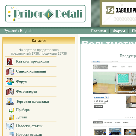
Русский / English
Главная
Форум
П
Каталог
Вольтметры
На портале представлено:
предприятий 1738, продукции 13738
Продукц
Каталог продукции
Список компаний
Форум
Фотогалерея
Торговая площадка
Приборы
Детали
Новости, статьи
Новости отрасли