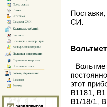
Пресс-релизы
Статьи
Поставки,
Интервью
СИ.
Дайджест СМИ
Календарь событий
Выставки
Семинары и конференции
Вольтмет
Конкурсы и викторины
Полезная информация
Справочник метролога
Вольтме
Полезные ссылки
постоянно
Работа, образование
Вакансии
этот приб
Резюме
В1181, В1 
В1/18/1, В