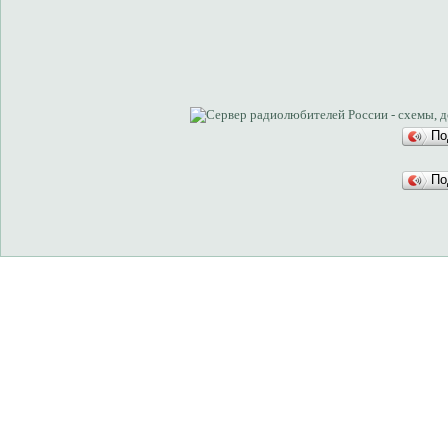
По
По