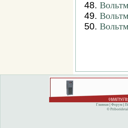
48.
Вольтм
49.
Вольтм
50.
Вольтм
Главная
Форум
П
|
|
Priborideta
©