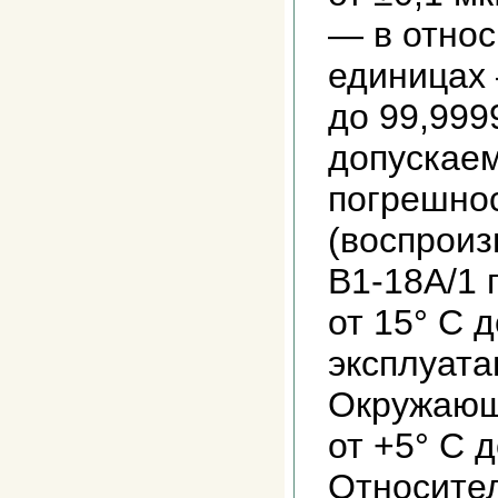
— в отно
единицах
до 99,999
допускае
погрешно
(воспроиз
В1-18А/1 
от 15° С 
эксплуата
Окружающ
от +5° С д
Относител