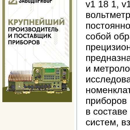
v1 18 1, v
вольтметр
постоянно
собой об
прецизио
предназн
и метроло
исследов
номенкла
приборов 
в составе
систем, 