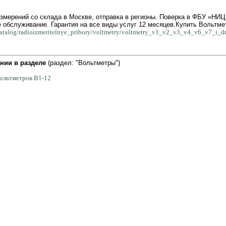
измерений со склада в Москве, отправка в регионы. Поверка в ФБУ «Н
 обслуживание. Гарантия на все виды услуг 12 месяцев.Купить Вольтме
u/catalog/radioizmeritelnye_pribory/voltmetry/voltmetry_v1_v2_v3_v4_v6_v7_i_d
нии в разделе
(раздел: "Вольтметры")
вольтметров В1-12