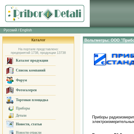
Русский / English
Каталог
Вольтметры: ООО "Прибо
На портале представлено:
предприятий 1738, продукции 13738
Каталог продукции
Список компаний
Форум
Фотогалерея
Торговая площадка
Приборы
Детали
Приборы радиоизмерит
электроизмерительных
Новости, статьи
Новости отрасли