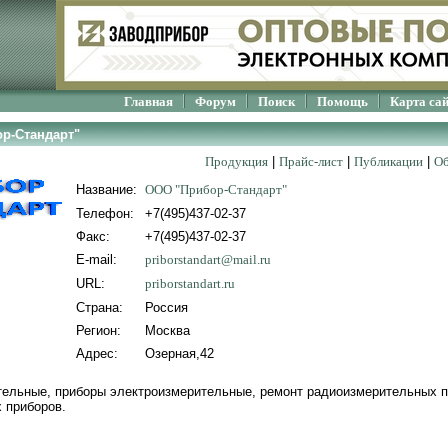
Главная
Форум
Поиск
Помощь
Карта са
р-Стандарт"
Продукция
|
Прайс-лист
|
Публикации
|
Об
Название:
ООО "Прибор-Стандарт"
Телефон:
+7(495)437-02-37
Факс:
+7(495)437-02-37
E-mail:
priborstandart@mail.ru
URL:
priborstandart.ru
Страна:
Россия
Регион:
Москва
Адрес:
Озерная,42
ельные, приборы электроизмерительные, ремонт радиоизмерительных п
 приборов.