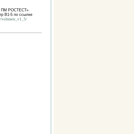
ИЦ ПМ РОСТЕСТ».
тр В1-5 по ссылке
r/voltmetr_v1_5/