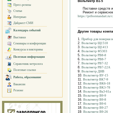
Вольтметр В1-5
Пресс-релизы
Поставки средств 
Статьи
Ремонт и сервисное
https://priborstandart.r
Интервью
Дайджест СМИ
Календарь событий
Другие товары компа
Выставки
1.
Прибор для поверки 
2.
Вольтметр Щ1518
Семинары и конференции
3.
Вольтметр Щ1413
Конкурсы и викторины
4.
Вольтметр Ф5303
5.
Вольтметр РВ8-8
Полезная информация
6.
Вольтметр РВ8-7
7.
Вольтметр РВ7-32
Справочник метролога
8.
Вольтметр РВ7-22А
Полезные ссылки
9.
Вольтметр ДНВ
10.
Вольтметр ВУ-15
Работа, образование
11.
Вольтметр ВК7-9
12.
Вольтметр ВК6-18
Вакансии
13.
Вольтметр ВК3-78
Резюме
14.
Вольтметр Вк3-61а
15.
Вольтметр В9-9
16.
Вольтметр В9-8
17.
Вольтметр В9-6
18.
Вольтметр В9-27
19.
Вольтметр В9-26