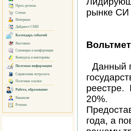
Лидирующ
Пресс-релизы
рынке СИ
Статьи
Интервью
Дайджест СМИ
Календарь событий
Вольтмет
Выставки
Семинары и конференции
Конкурсы и викторины
Данный 
Полезная информация
Справочник метролога
государс
Полезные ссылки
реестре.
Работа, образование
20%.
Вакансии
Резюме
Предостав
года, а п