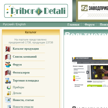
Русский / English
Главная
Форум
Поис
Каталог
Вольтметр
На портале представлено:
"МЕТРОПР
предприятий 1738, продукции 13738
Каталог продукции
Список компаний
Форум
Фотогалерея
Торговая площадка
Приборы
Детали
Новости, статьи
Новости отрасли