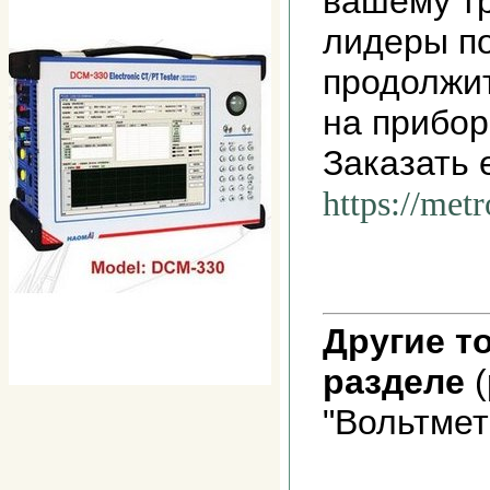
вашему т
лидеры п
продолжит
на прибор
Заказать 
https://met
Другие т
разделе
(
"Вольтмет