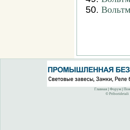
50.
Вольтм
Главная
Форум
Пои
|
|
Priboridetali
©