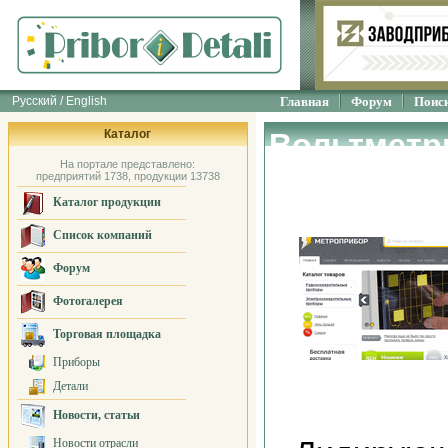
Русский / English
Главная
Форум
Поис
Каталог
Вольтметр
На портале представлено:
"МЕТРОПР
предприятий 1738, продукции 13738
Каталог продукции
Список компаний
Форум
Фотогалерея
Торговая площадка
Приборы
Детали
Новости, статьи
Новости отрасли