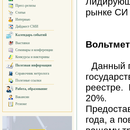
Лидирующ
Пресс-релизы
рынке СИ
Статьи
Интервью
Дайджест СМИ
Календарь событий
Вольтмет
Выставки
Семинары и конференции
Конкурсы и викторины
Данный 
Полезная информация
Справочник метролога
государс
Полезные ссылки
реестре.
Работа, образование
20%.
Вакансии
Резюме
Предостав
года, а п