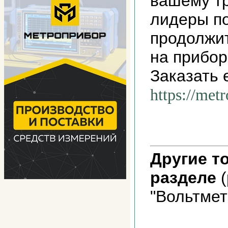
вашему т
лидеры п
продолжит
на прибор
Заказать 
https://met
Другие т
разделе
(
"Вольтмет