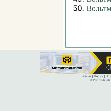
50.
Вольтм
Главная
Форум
Пои
|
|
Priboridetali
©