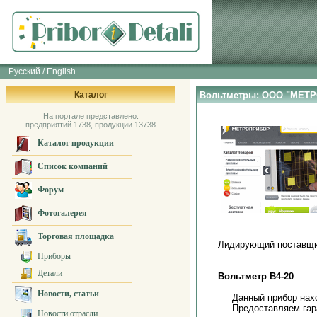
Русский / English
Каталог
Вольтметры: ООО "МЕТ
На портале представлено:
предприятий 1738, продукции 13738
Каталог продукции
Список компаний
Форум
Фотогалерея
Торговая площадка
Лидирующий поставщи
Приборы
Детали
Вольтметр В4-20
Новости, статьи
Данный прибор нах
Предоставляем гар
Новости отрасли