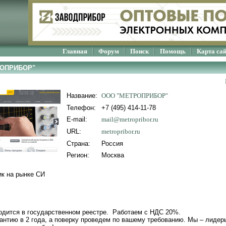
Главная
Форум
Поиск
Помощь
Карта са
РОПРИБОР"
Название:
ООО "МЕТРОПРИБОР"
Телефон:
+7 (495) 414-11-78
E-mail:
mail@metropribor.ru
URL:
metropribor.ru
Страна:
Россия
Регион:
Москва
к на рынке СИ
одится в государственном реестре. Работаем с НДС 20%.
антию в 2 года, а поверку проведем по вашему требованию. Мы – лидер