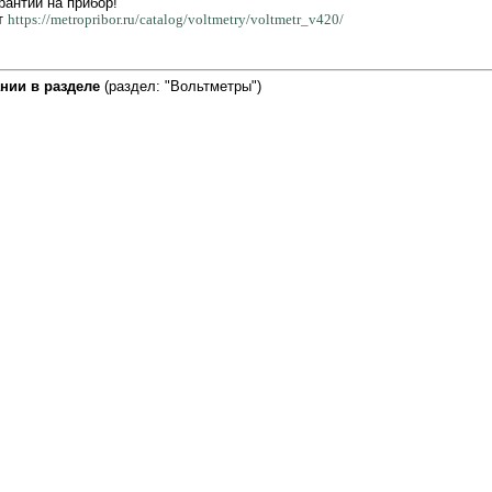
рантии на прибор!
ут
https://metropribor.ru/catalog/voltmetry/voltmetr_v420/
нии в разделе
(раздел: "Вольтметры")