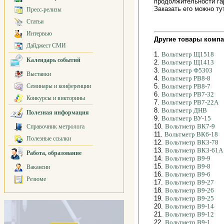
продолжительности га
Заказать его можно т
Пресс-релизы
Статьи
Интервью
Другие товары компа
Дайджест СМИ
1.
Вольтметр Щ1518
Календарь событий
2.
Вольтметр Щ1413
3.
Вольтметр Ф5303
Выставки
4.
Вольтметр РВ8-8
Семинары и конференции
5.
Вольтметр РВ8-7
6.
Вольтметр РВ7-32
Конкурсы и викторины
7.
Вольтметр РВ7-22А
8.
Вольтметр ДНВ
Полезная информация
9.
Вольтметр ВУ-15
10.
Вольтметр ВК7-9
Справочник метролога
11.
Вольтметр ВК6-18
Полезные ссылки
12.
Вольтметр ВК3-78
13.
Вольтметр ВК3-61А
Работа, образование
14.
Вольтметр В9-9
15.
Вольтметр В9-8
Вакансии
16.
Вольтметр В9-6
Резюме
17.
Вольтметр В9-27
18.
Вольтметр В9-26
19.
Вольтметр В9-25
20.
Вольтметр В9-14
21.
Вольтметр В9-12
22.
Вольтметр В9-1