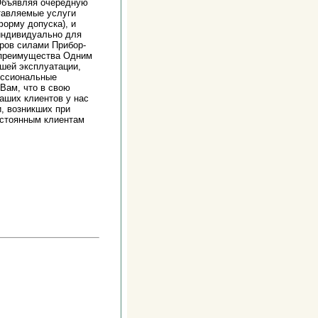
 Объявляя очередную
тавляемые услуги
орму допуска), и
 индивидуально для
ров силами Прибор-
 преимущества Одним
шей эксплуатации,
ессиональные
Вам, что в свою
аших клиентов у нас
, возникших при
остоянным клиентам