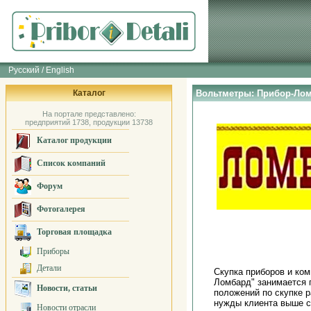
Русский / English
Каталог
Вольтметры: Прибор-Ло
На портале представлено:
предприятий 1738, продукции 13738
Каталог продукции
Список компаний
Форум
Фотогалерея
Торговая площадка
Приборы
Детали
Скупка приборов и ком
Ломбард" занимается 
Новости, статьи
положений по скупке р
нужды клиента выше с
Новости отрасли