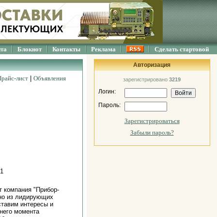
йта
Блокнот
Контакты
Реклама
Сделать стартовой
Авторизация
Прайс-лист
|
Объявления
зарегистрировано
3219
Логин:
Пароль:
Зарегистрироваться
Забыли пароль?
 1
т компания "Прибор-
дно из лидирующих
ставим интересы и
него момента