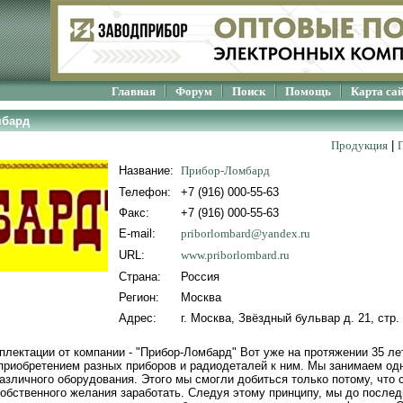
Главная
Форум
Поиск
Помощь
Карта са
мбард
Продукция
|
Название:
Прибор-Ломбард
Телефон:
+7 (916) 000-55-63
Факс:
+7 (916) 000-55-63
E-mail:
priborlombard@yandex.ru
URL:
www.priborlombard.ru
Страна:
Россия
Регион:
Москва
Адрес:
г. Москва, Звёздный бульвар д. 21, стр.
плектации от компании - "Прибор-Ломбард" Вот уже на протяжении 35 ле
приобретением разных приборов и радиодеталей к ним. Мы занимаем о
азличного оборудования. Этого мы смогли добиться только потому, что 
обственного желания заработать. Следуя этому принципу, мы до послед