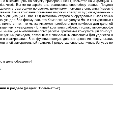
но высокие цены на закупку приборов и цены, несмотря на инфляцию.
бы, чтобы Вы могли заработать, реализовав свое оборутование. Предос
дложить Вам услуги по оценке, демонтажу, помощи в списании (имеем ф
ования. Наша компания оказывает широкий спектр услуг, определённых
ов оценщика (БЕСПЛАТНО) Демонтаж старого оборудования Вывоз прибо
обную для Вас форму расчета Комплексные услуги Наши конкурентные
, является то, что мы занимаемся приобретением приборов для дальней
выше чем у «вандалов» В нашей компании работают только высокопроф
и, имеющие многолетний опыт работы. Грамотные консультации помогут 
 ненужных расходов, связанных с глобальным списанием Для удобства н
го реагирования. В ее функции входит: диагностирование, консультации
 или иной измерительной техники. Предоставление различных бонусов п
ор в день обращения!
u
нии в разделе
(раздел: "Вольтметры")