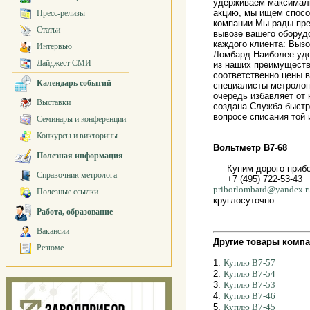
удерживаем максималь
акцию, мы ищем спосо
Пресс-релизы
компании Мы рады пре
Статьи
вывозе вашего оборуд
каждого клиента: Выз
Интервью
Ломбард Наиболее уд
Дайджест СМИ
из наших преимуществ
соответственно цены 
Календарь событий
специалисты-метролог
очередь избавляет от
Выставки
создана Служба быстро
вопросе списания той
Семинары и конференции
Конкурсы и викторины
Вольтметр В7-68
Полезная информация
Купим дорого приб
Справочник метролога
+7 (495) 722-53-43
priborlombard@yandex.r
Полезные ссылки
круглосуточно
Работа, образование
Вакансии
Другие товары компа
Резюме
1.
Куплю В7-57
2.
Куплю В7-54
3.
Куплю В7-53
4.
Куплю В7-46
5.
Куплю В7-45