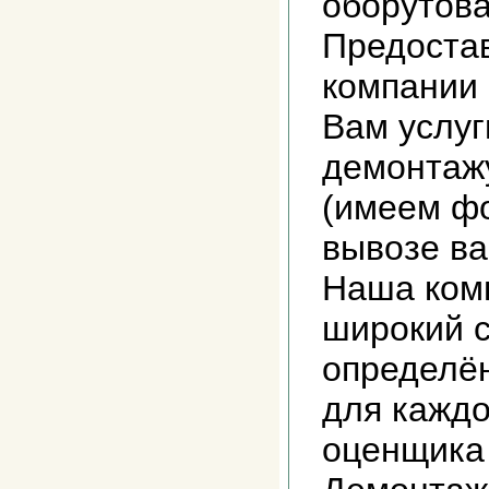
оборутова
Предоста
компании
Вам услуг
демонтажу
(имеем фо
вывозе ва
Наша ком
широкий с
определё
для каждо
оценщика