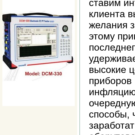
ставим и
клиента в
желания з
этому при
последне
удержива
высокие ц
приборов 
инфляцию
очередну
способы, 
заработат