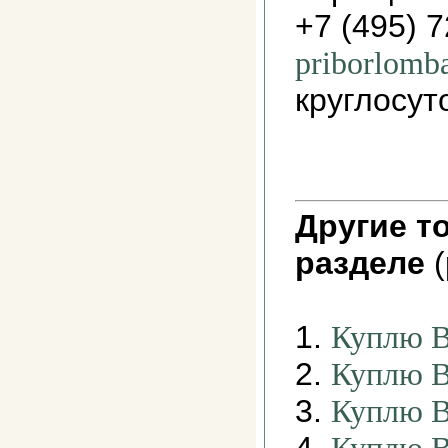
+7 (495) 
priborlomb
круглосут
Другие т
разделе
(
1.
Куплю В
2.
Куплю В
3.
Куплю В