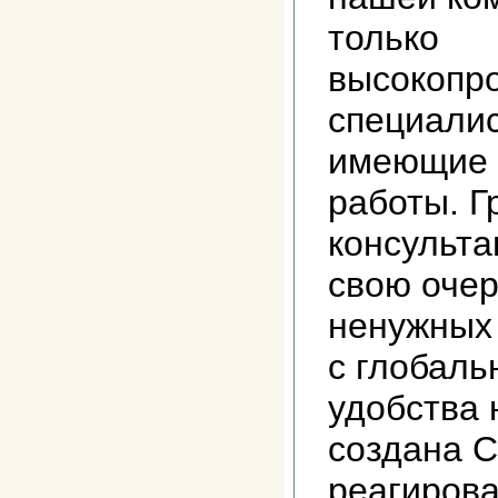
только
высокопр
специалис
имеющие 
работы. 
консульта
свою очер
ненужных 
с глобал
удобства 
создана С
реагирова