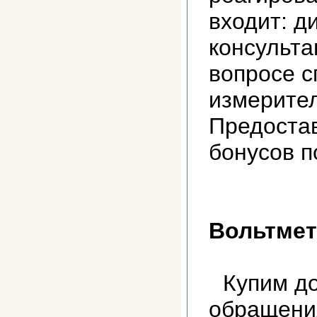
входит: д
консульта
вопросе с
измерител
Предоста
бонусов 
Вольтмет
Купим до
обращени