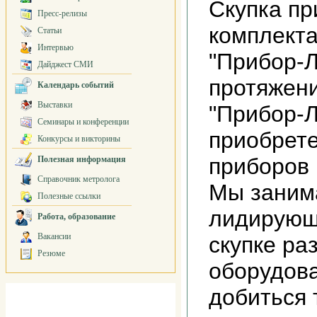
Скупка пр
Пресс-релизы
комплекта
Статьи
Интервью
"Прибор-Л
Дайджест СМИ
протяжени
Календарь событий
Выставки
"Прибор-
Семинары и конференции
приобрет
Конкурсы и викторины
приборов 
Полезная информация
Справочник метролога
Мы заним
Полезные ссылки
лидирующ
Работа, образование
Вакансии
скупке ра
Резюме
оборудова
добиться 