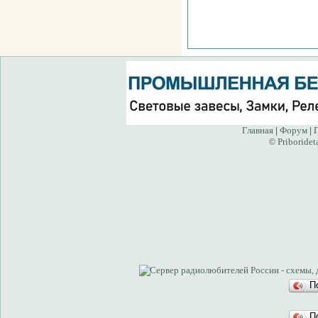
Главная
Форум
|
|
Priboridet
©
П
П