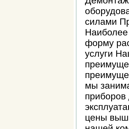
Демонтаж
оборудов
силами П
Наиболее
форму ра
услуги На
преимуще
преимущес
мы заним
приборов
эксплуата
цены выш
нашей ко