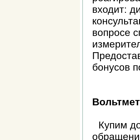
входит: д
консульта
вопросе с
измерител
Предоста
бонусов 
Вольтмет
Купим до
обращени