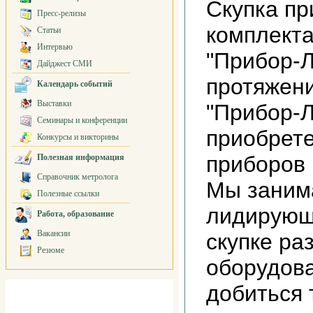
Скупка пр
Пресс-релизы
комплекта
Статьи
Интервью
"Прибор-Л
Дайджест СМИ
протяжени
Календарь событий
Выставки
"Прибор-
Семинары и конференции
приобрет
Конкурсы и викторины
приборов 
Полезная информация
Справочник метролога
Мы заним
Полезные ссылки
лидирующ
Работа, образование
Вакансии
скупке ра
Резюме
оборудова
добиться 