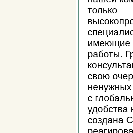
только
высокопр
специалис
имеющие 
работы. 
консульта
свою очер
ненужных 
с глобал
удобства 
создана С
реагирова