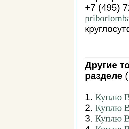
+7 (495) 
priborlomb
круглосут
Другие т
разделе
(
1.
Куплю В
2.
Куплю В
3.
Куплю В