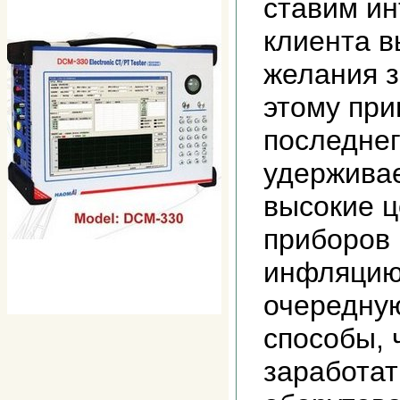
ставим и
клиента в
желания з
этому при
последне
удержива
высокие ц
приборов 
инфляцию
очередну
способы, 
заработат