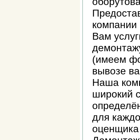
оборутова
Предоста
компании
Вам услуг
демонтажу
(имеем фо
вывозе ва
Наша ком
широкий с
определё
для каждо
оценщика