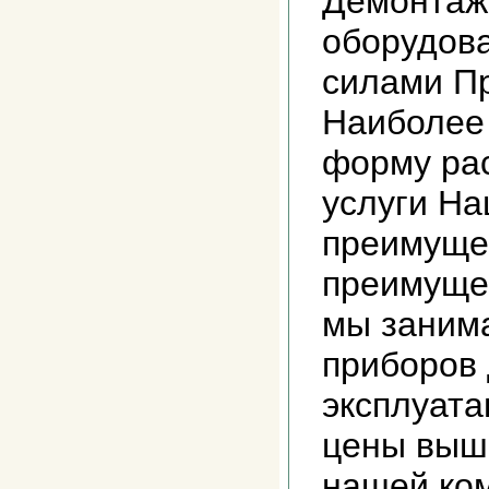
Демонтаж
оборудов
силами П
Наиболее
форму ра
услуги На
преимуще
преимущес
мы заним
приборов
эксплуата
цены выш
нашей ко