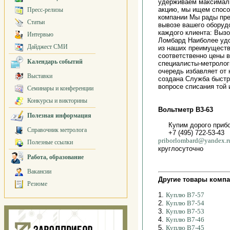
удерживаем максималь
акцию, мы ищем спосо
Пресс-релизы
компании Мы рады пре
Статьи
вывозе вашего оборуд
каждого клиента: Выз
Интервью
Ломбард Наиболее уд
Дайджест СМИ
из наших преимуществ
соответственно цены 
Календарь событий
специалисты-метролог
очередь избавляет от
Выставки
создана Служба быстро
вопросе списания той
Семинары и конференции
Конкурсы и викторины
Вольтметр В3-63
Полезная информация
Купим дорого приб
Справочник метролога
+7 (495) 722-53-43
priborlombard@yandex.r
Полезные ссылки
круглосуточно
Работа, образование
Вакансии
Другие товары компа
Резюме
1.
Куплю В7-57
2.
Куплю В7-54
3.
Куплю В7-53
4.
Куплю В7-46
5.
Куплю В7-45