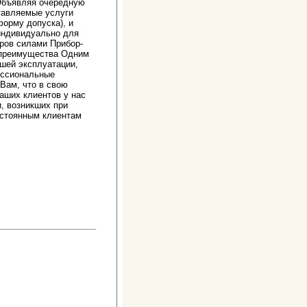
 Объявляя очередную
тавляемые услуги
орму допуска), и
 индивидуально для
ров силами Прибор-
 преимущества Одним
шей эксплуатации,
ессиональные
Вам, что в свою
аших клиентов у нас
, возникших при
остоянным клиентам