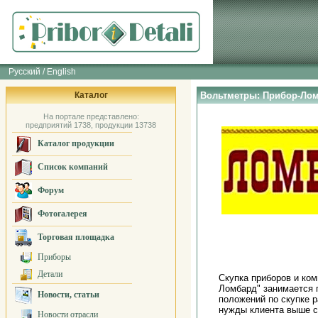
Русский / English
Каталог
Вольтметры: Прибор-Ло
На портале представлено:
предприятий 1738, продукции 13738
Каталог продукции
Список компаний
Форум
Фотогалерея
Торговая площадка
Приборы
Детали
Скупка приборов и ком
Ломбард" занимается 
Новости, статьи
положений по скупке р
нужды клиента выше с
Новости отрасли