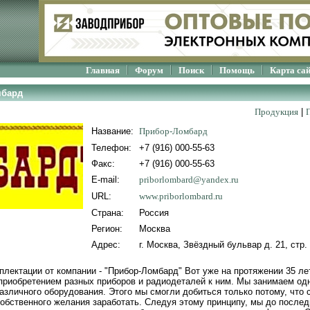
Главная
Форум
Поиск
Помощь
Карта са
мбард
Продукция
|
Название:
Прибор-Ломбард
Телефон:
+7 (916) 000-55-63
Факс:
+7 (916) 000-55-63
E-mail:
priborlombard@yandex.ru
URL:
www.priborlombard.ru
Страна:
Россия
Регион:
Москва
Адрес:
г. Москва, Звёздный бульвар д. 21, стр.
плектации от компании - "Прибор-Ломбард" Вот уже на протяжении 35 ле
приобретением разных приборов и радиодеталей к ним. Мы занимаем о
азличного оборудования. Этого мы смогли добиться только потому, что 
обственного желания заработать. Следуя этому принципу, мы до послед