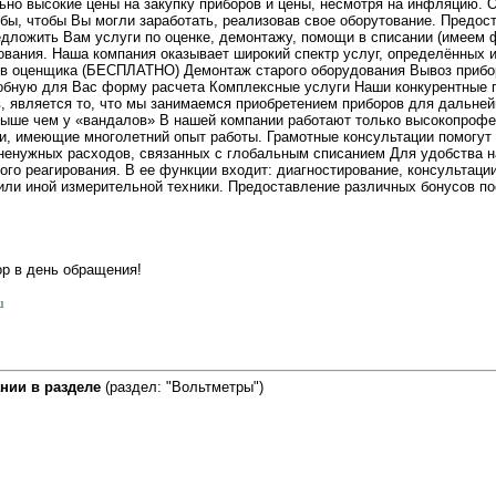
но высокие цены на закупку приборов и цены, несмотря на инфляцию.
бы, чтобы Вы могли заработать, реализовав свое оборутование. Предос
дложить Вам услуги по оценке, демонтажу, помощи в списании (имеем ф
ования. Наша компания оказывает широкий спектр услуг, определённых
ов оценщика (БЕСПЛАТНО) Демонтаж старого оборудования Вывоз прибо
обную для Вас форму расчета Комплексные услуги Наши конкурентные
, является то, что мы занимаемся приобретением приборов для дальней
выше чем у «вандалов» В нашей компании работают только высокопроф
и, имеющие многолетний опыт работы. Грамотные консультации помогут 
 ненужных расходов, связанных с глобальным списанием Для удобства н
го реагирования. В ее функции входит: диагностирование, консультации
 или иной измерительной техники. Предоставление различных бонусов п
ор в день обращения!
u
нии в разделе
(раздел: "Вольтметры")