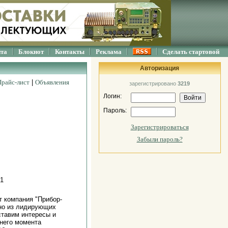
йта
Блокнот
Контакты
Реклама
Сделать стартовой
Авторизация
Прайс-лист
|
Объявления
зарегистрировано
3219
Логин:
Пароль:
Зарегистрироваться
Забыли пароль?
 1
т компания "Прибор-
дно из лидирующих
ставим интересы и
него момента