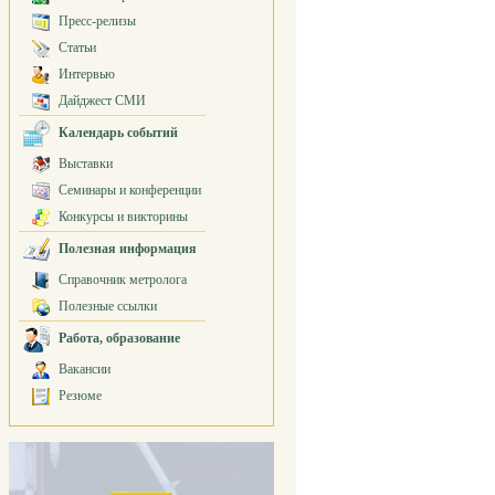
Пресс-релизы
Статьи
Интервью
Дайджест СМИ
Календарь событий
Выставки
Семинары и конференции
Конкурсы и викторины
Полезная информация
Справочник метролога
Полезные ссылки
Работа, образование
Вакансии
Резюме