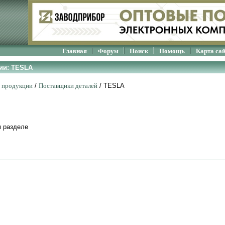
Главная
Форум
Поиск
Помощь
Карта са
ии: TESLA
г продукции
/
Поставщики деталей
/
TESLA
м разделе