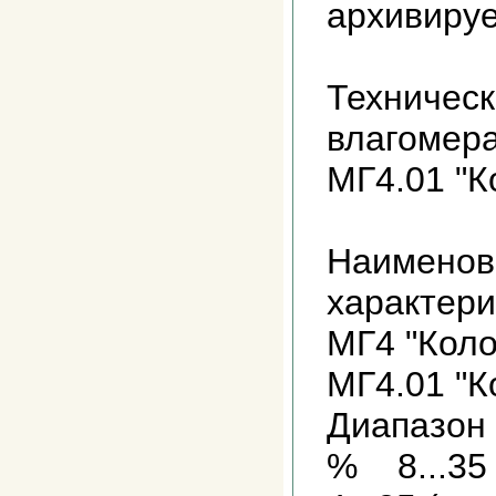
архивиру
Техническ
влагомера
МГ4.01 "К
Наименов
характер
МГ4 "Кол
МГ4.01 "К
Диапазон
% 8...35 