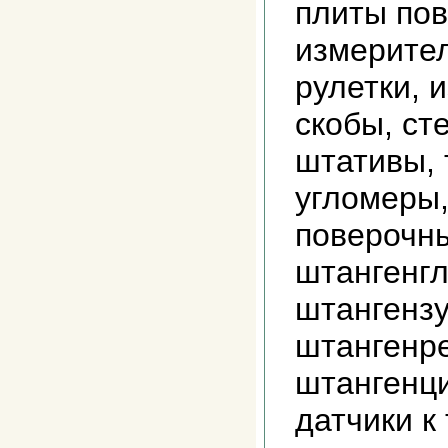
плиты пов
измерите
рулетки, 
скобы, ст
штативы,
угломеры,
поверочны
штангенг
штангенз
штангенр
штангенци
датчики к