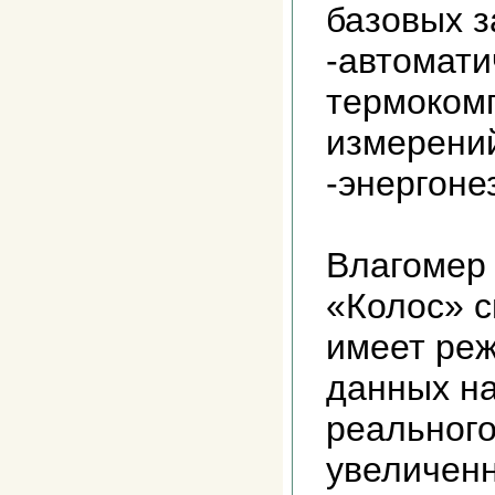
базовых 
-автомати
термоком
измерени
-энергон
Влагомер 
«Колос» с
имеет ре
данных на
реального
увеличен