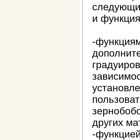
следующи
и функция
-функциям
дополнит
градуиро
зависимос
установл
пользоват
зернобобо
других ма
-функцией