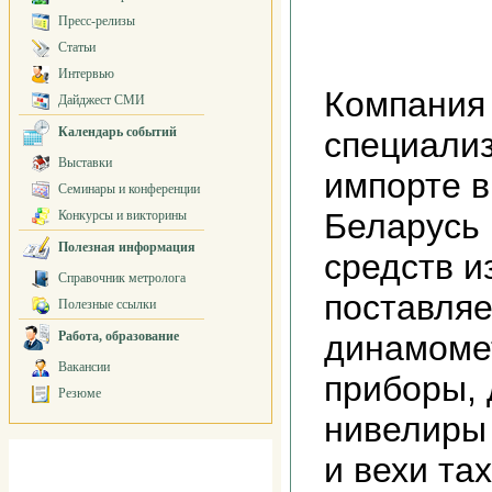
Пресс-релизы
Статьи
Интервью
Компания
Дайджест СМИ
Календарь событий
специализ
Выставки
импорте в
Семинары и конференции
Беларусь
Конкурсы и викторины
Полезная информация
средств 
Справочник метролога
поставляе
Полезные ссылки
Работа, образование
динамомет
Вакансии
приборы,
Резюме
нивелиры
и вехи та