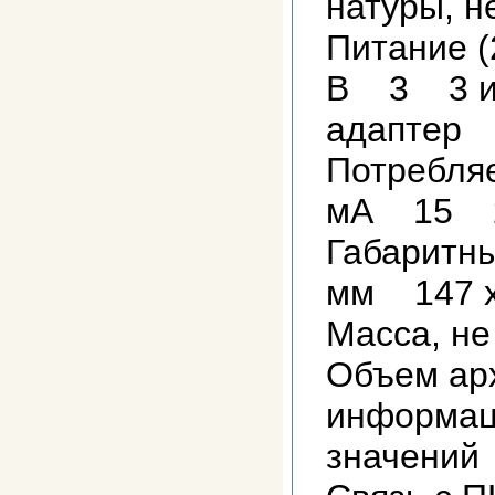
натуры, 
Питание (
В 3 3 ил
адаптер
Потребляе
мА 15 
Габаритн
мм 147 х
Масса, не
Объем ар
информац
значени