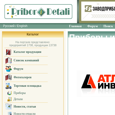
Русский / English
Главная
Форум
Поиск
Каталог
Приборы и
На портале представлено:
неразруша
предприятий 1738, продукции 13738
Каталог продукции
Компания 
Список компаний
Форум
Фотогалерея
Торговая площадка
Приборы
Детали
Новости, статьи
Новости отрасли