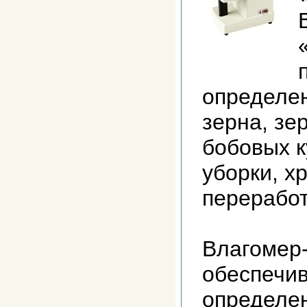
определе
зерна, зе
бобовых к
уборки, х
перерабо
Влагомер
обеспечив
определе