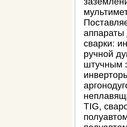
заземлен
мультиме
Поставля
аппараты 
сварки: и
ручной ду
штучным 
инвертор
аргонодуг
неплавящ
TIG, свар
полуавто