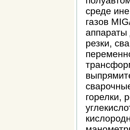
полуавтом
среде ине
газов MI
аппараты
резки, св
переменно
трансфор
выпрямит
сварочны
горелки, 
углекисло
кислородн
маномет