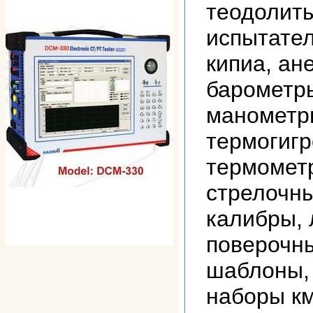
теодолиты
испытате
кипиа, ан
барометр
манометр
термогиг
термомет
стрелочн
калибры, 
поверочны
шаблоны,
наборы км