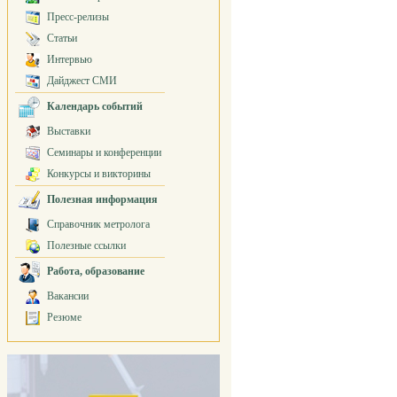
Пресс-релизы
Статьи
Интервью
Дайджест СМИ
Календарь событий
Выставки
Семинары и конференции
Конкурсы и викторины
Полезная информация
Справочник метролога
Полезные ссылки
Работа, образование
Вакансии
Резюме