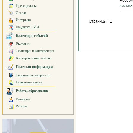
Россия,
письмо
Пресс-релизы
Статьи
Интервью
Страницы: 1
Дайджест СМИ
Календарь событий
Выставки
Семинары и конференции
Конкурсы и викторины
Полезная информация
Справочник метролога
Полезные ссылки
Работа, образование
Вакансии
Резюме