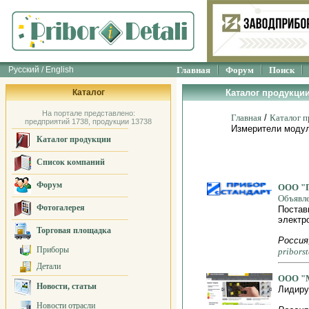
Русский / English
Главная
Форум
Поиск
Каталог
Каталог продукци
На портале представлено:
Главная
/
Каталог 
предприятий 1738, продукции 13738
Измерители модул
Каталог продукции
Список компаний
Форум
ООО "П
Объявл
Фотогалерея
Постав
электр
Торговая площадка
Россия
Приборы
pribors
Детали
ООО "
Новости, статьи
Лидиру
Новости отрасли