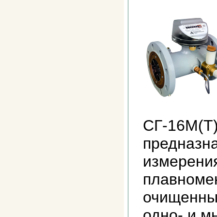
СГ-16М(Т)
предназн
измерени
плавноме
очищенны
одно- и м