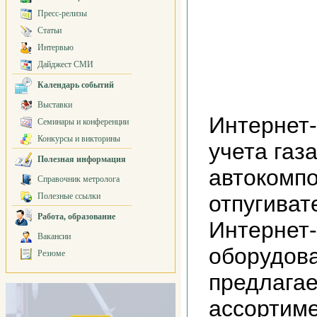
Пресс-релизы
Статьи
Интервью
Дайджест СМИ
Календарь событий
Выставки
Интернет-
Семинары и конференции
Конкурсы и викторины
учета газа
Полезная информация
автокомпо
Справочник метролога
Полезные ссылки
отпугиват
Работа, образование
Интернет
Вакансии
оборудов
Резюме
предлагае
ассортим