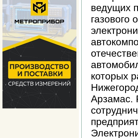
ведущих 
газового 
электрони
автокомп
отечеств
автомобил
которых 
Нижегород
Арзамас. 
сотруднич
предприя
Электрон