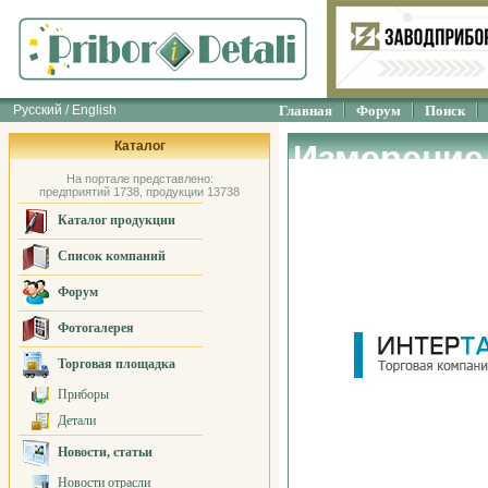
Русский / English
Главная
Форум
Поиск
Каталог
Измерение,
На портале представлено:
регулиров
предприятий 1738, продукции 13738
Каталог продукции
"Интертай
Список компаний
Форум
Фотогалерея
Торговая площадка
Приборы
Детали
Новости, статьи
Новости отрасли