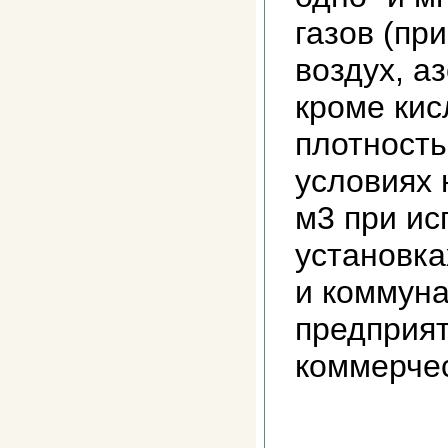
газов (пр
воздух, аз
кроме кис
плотност
условиях 
м3 при ис
установк
и коммун
предприят
коммерчес