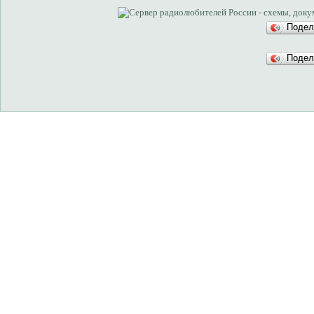
Подел
Подел