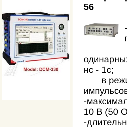
56
одинарных
нс - 1с;
в режим
импульсов:
-максима
10 В (50 О
-длительн