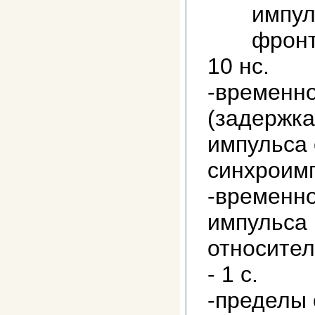
импульсо
фронта,
10 нс.
-временно
(задержка
импульса 
синхроимп
-временно
импульса
относител
- 1 с.
-пределы