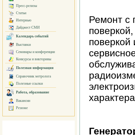
Пресс-релизы
Статьи
Ремонт с
Интервью
Дайджест СМИ
поверкой,
Календарь событий
поверкой 
Выставки
сервисное
Семинары и конференции
Конкурсы и викторины
обслужив
Полезная информация
радиоизм
Справочник метролога
электрои
Полезные ссылки
Работа, образование
характера
Вакансии
Резюме
Генерато