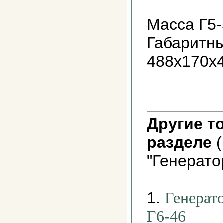
Масса Г5-
Габаритн
488х170х
Другие т
разделе
(
"Генерато
1.
Генерат
Г6-46