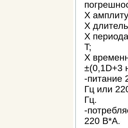
погрешнос
X амплиту
X длитель
X периода
T;
X временн
±(0,1D+3 н
-питание 
Гц или 22
Гц.
-потребл
220 В*А.