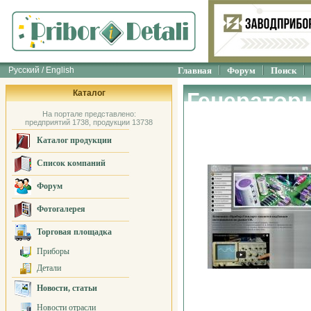
Русский / English
Главная
Форум
Поиск
Каталог
Генератор
На портале представлено:
ПРИБОР_С
предприятий 1738, продукции 13738
Каталог продукции
Список компаний
Форум
Фотогалерея
Торговая площадка
Приборы
Детали
Новости, статьи
Новости отрасли