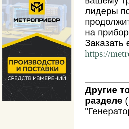
вашему т
лидеры п
продолжит
на прибор
Заказать 
https://met
Другие т
разделе
(
"Генерато