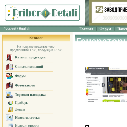
Русский / English
Главная
Форум
Поис
Каталог
Генератор
На портале представлено:
"МЕТРОПР
предприятий 1738, продукции 13738
Каталог продукции
Список компаний
Форум
Фотогалерея
Торговая площадка
Приборы
Детали
Новости, статьи
Новости отрасли