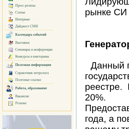
Лидирующ
Пресс-релизы
рынке СИ
Статьи
Интервью
Дайджест СМИ
Календарь событий
Генерато
Выставки
Семинары и конференции
Конкурсы и викторины
Данный 
Полезная информация
Справочник метролога
государс
Полезные ссылки
реестре.
Работа, образование
20%.
Вакансии
Резюме
Предостав
года, а п