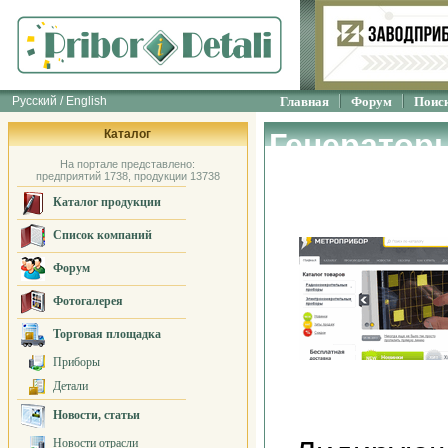
Русский / English
Главная
Форум
Поис
Каталог
Генератор
На портале представлено:
"МЕТРОПР
предприятий 1738, продукции 13738
Каталог продукции
Список компаний
Форум
Фотогалерея
Торговая площадка
Приборы
Детали
Новости, статьи
Новости отрасли