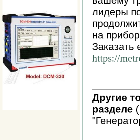
вашему т
лидеры п
продолжит
на прибор
Заказать 
https://met
Другие т
разделе
(
"Генерато