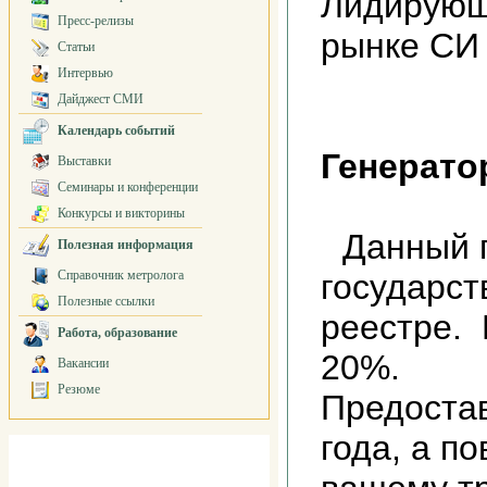
Лидирующ
Пресс-релизы
рынке СИ
Статьи
Интервью
Дайджест СМИ
Календарь событий
Генерато
Выставки
Семинары и конференции
Конкурсы и викторины
Данный 
Полезная информация
Справочник метролога
государс
Полезные ссылки
реестре.
Работа, образование
20%.
Вакансии
Резюме
Предостав
года, а п