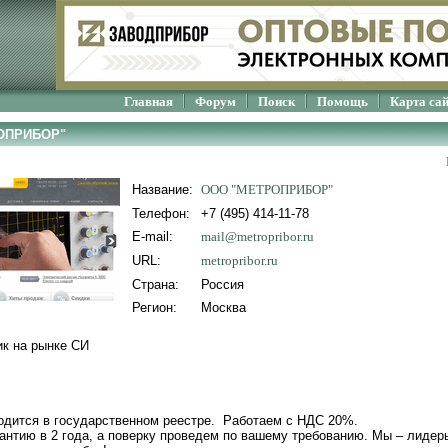
Главная
Форум
Поиск
Помощь
Карта са
РОПРИБОР"
Название:
ООО "МЕТРОПРИБОР"
Телефон:
+7 (495) 414-11-78
E-mail:
mail@metropribor.ru
URL:
metropribor.ru
Страна:
Россия
Регион:
Москва
к на рынке СИ
одится в государственном реестре. Работаем с НДС 20%.
антию в 2 года, а поверку проведем по вашему требованию. Мы – лидер