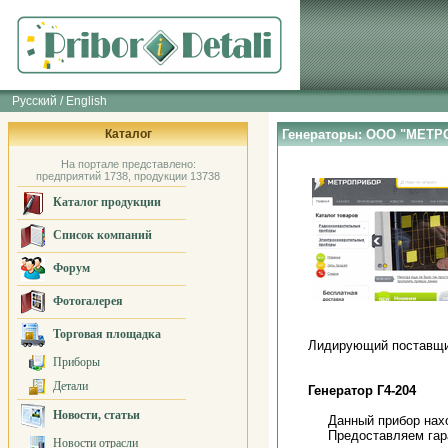
Русский / English
Каталог
Генераторы: ООО "МЕТ
На портале представлено:
предприятий 1738, продукции 13738
Каталог продукции
Список компаний
Форум
Фотогалерея
Торговая площадка
Лидирующий поставщи
Приборы
Детали
Генератор Г4-204
Новости, статьи
Данный прибор нах
Предоставляем гар
Новости отрасли