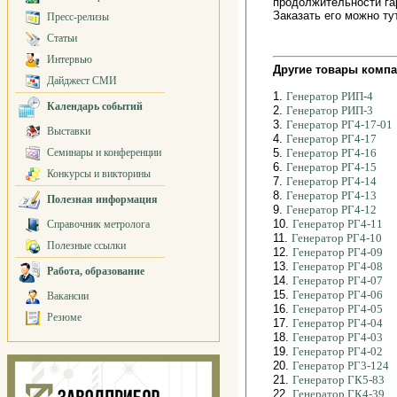
продолжительности га
Заказать его можно т
Пресс-релизы
Статьи
Интервью
Другие товары компа
Дайджест СМИ
1.
Генератор РИП-4
Календарь событий
2.
Генератор РИП-3
3.
Генератор РГ4-17-01
Выставки
4.
Генератор РГ4-17
Семинары и конференции
5.
Генератор РГ4-16
6.
Генератор РГ4-15
Конкурсы и викторины
7.
Генератор РГ4-14
8.
Генератор РГ4-13
Полезная информация
9.
Генератор РГ4-12
10.
Генератор РГ4-11
Справочник метролога
11.
Генератор РГ4-10
Полезные ссылки
12.
Генератор РГ4-09
13.
Генератор РГ4-08
Работа, образование
14.
Генератор РГ4-07
15.
Генератор РГ4-06
Вакансии
16.
Генератор РГ4-05
Резюме
17.
Генератор РГ4-04
18.
Генератор РГ4-03
19.
Генератор РГ4-02
20.
Генератор РГ3-124
21.
Генератор ГК5-83
22.
Генератор ГК4-39