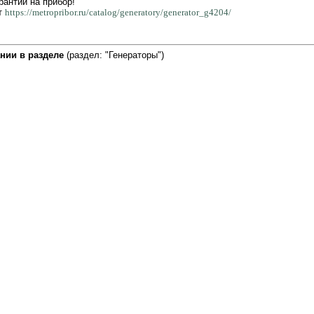
рантии на прибор!
ут
https://metropribor.ru/catalog/generatory/generator_g4204/
нии в разделе
(раздел: "Генераторы")