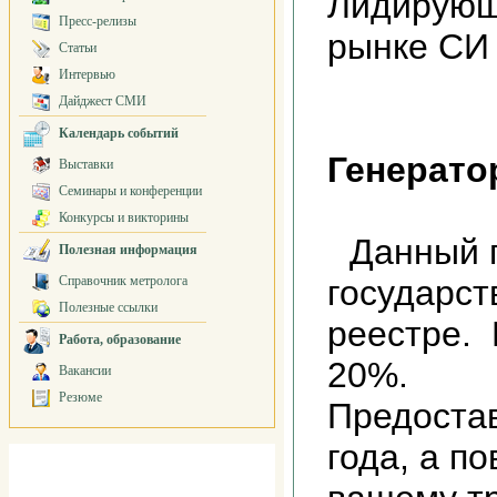
Лидирующ
Пресс-релизы
рынке СИ
Статьи
Интервью
Дайджест СМИ
Календарь событий
Генерато
Выставки
Семинары и конференции
Конкурсы и викторины
Данный 
Полезная информация
Справочник метролога
государс
Полезные ссылки
реестре.
Работа, образование
20%.
Вакансии
Резюме
Предостав
года, а п