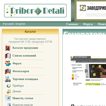
Русский / English
Главная
Форум
Поис
Каталог
Генератор
На портале представлено:
"МЕТРОПР
предприятий 1738, продукции 13738
Каталог продукции
Список компаний
Форум
Фотогалерея
Торговая площадка
Приборы
Детали
Новости, статьи
Новости отрасли