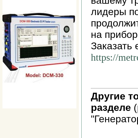
вашему т
лидеры п
продолжит
на прибор
Заказать 
https://met
Другие т
разделе
(
"Генерато