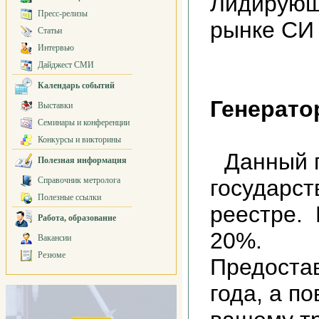
Лидирующ
Пресс-релизы
рынке СИ
Статьи
Интервью
Дайджест СМИ
Календарь событий
Генерато
Выставки
Семинары и конференции
Конкурсы и викторины
Данный 
Полезная информация
Справочник метролога
государс
Полезные ссылки
реестре.
Работа, образование
20%.
Вакансии
Резюме
Предостав
года, а п