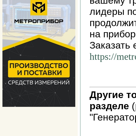
вашему т
лидеры п
продолжит
на прибор
Заказать 
https://met
Другие т
разделе
(
"Генерато