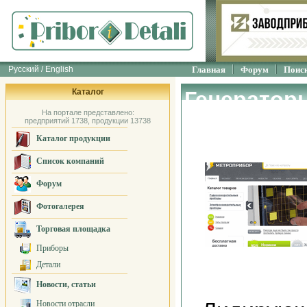
Русский / English
Главная
Форум
Поис
Каталог
Генератор
На портале представлено:
"МЕТРОПР
предприятий 1738, продукции 13738
Каталог продукции
Список компаний
Форум
Фотогалерея
Торговая площадка
Приборы
Детали
Новости, статьи
Новости отрасли