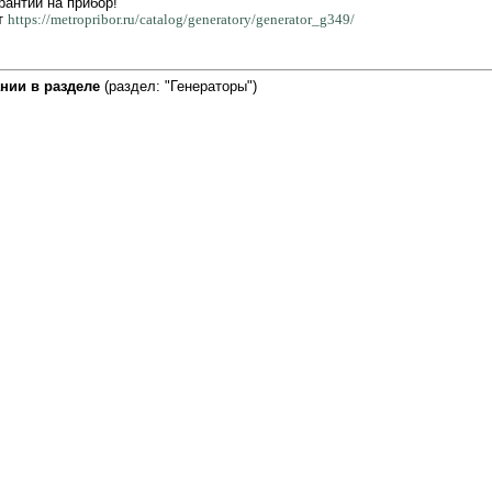
рантии на прибор!
ут
https://metropribor.ru/catalog/generatory/generator_g349/
нии в разделе
(раздел: "Генераторы")