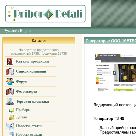
Русский / English
Каталог
Генераторы: ООО "МЕТ
На портале представлено:
предприятий 1738, продукции 13738
Каталог продукции
Список компаний
Форум
Фотогалерея
Торговая площадка
Лидирующий поставщи
Приборы
Детали
Генератор Г3-49
Новости, статьи
Данный прибор нах
Предоставляем гар
Новости отрасли