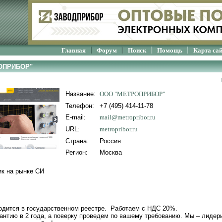
Главная
Форум
Поиск
Помощь
Карта са
РОПРИБОР"
Название:
ООО "МЕТРОПРИБОР"
Телефон:
+7 (495) 414-11-78
E-mail:
mail@metropribor.ru
URL:
metropribor.ru
Страна:
Россия
Регион:
Москва
к на рынке СИ
одится в государственном реестре. Работаем с НДС 20%.
антию в 2 года, а поверку проведем по вашему требованию. Мы – лидер