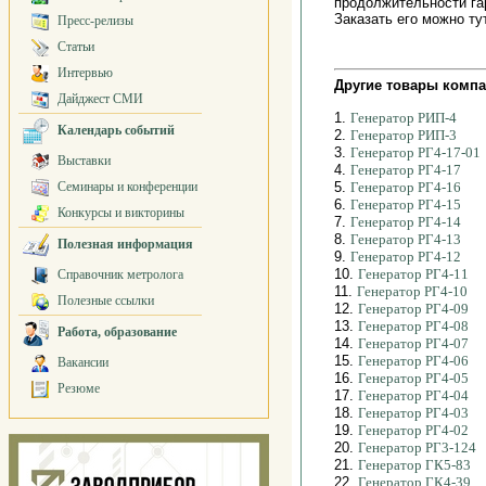
продолжительности га
Заказать его можно т
Пресс-релизы
Статьи
Интервью
Другие товары компа
Дайджест СМИ
1.
Генератор РИП-4
Календарь событий
2.
Генератор РИП-3
3.
Генератор РГ4-17-01
Выставки
4.
Генератор РГ4-17
Семинары и конференции
5.
Генератор РГ4-16
6.
Генератор РГ4-15
Конкурсы и викторины
7.
Генератор РГ4-14
8.
Генератор РГ4-13
Полезная информация
9.
Генератор РГ4-12
10.
Генератор РГ4-11
Справочник метролога
11.
Генератор РГ4-10
Полезные ссылки
12.
Генератор РГ4-09
13.
Генератор РГ4-08
Работа, образование
14.
Генератор РГ4-07
15.
Генератор РГ4-06
Вакансии
16.
Генератор РГ4-05
Резюме
17.
Генератор РГ4-04
18.
Генератор РГ4-03
19.
Генератор РГ4-02
20.
Генератор РГ3-124
21.
Генератор ГК5-83
22.
Генератор ГК4-39