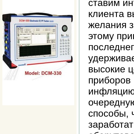
ставим и
клиента в
желания з
этому при
последне
удержива
высокие ц
приборов 
инфляцию
очередну
способы, 
заработат