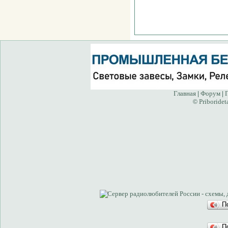
Главная
Форум
|
|
Priboridet
©
П
П