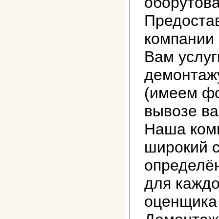
оборутова
Предоста
компании
Вам услуг
демонтажу
(имеем фо
вывозе ва
Наша ком
широкий с
определё
для каждо
оценщика