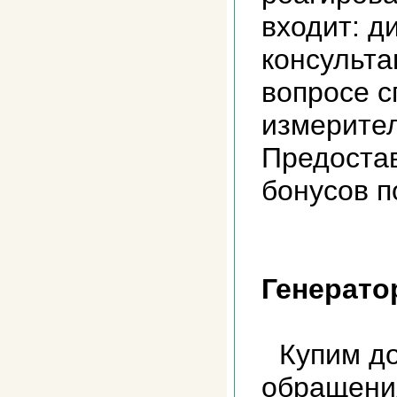
входит: д
консульта
вопросе с
измерител
Предоста
бонусов 
Генерато
Купим до
обращени