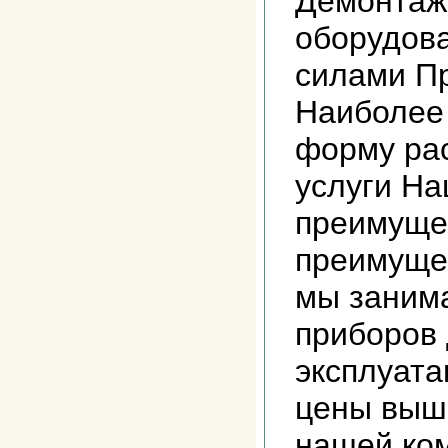
Демонтаж
оборудов
силами П
Наиболее
форму ра
услуги На
преимуще
преимущес
мы заним
приборов
эксплуата
цены выш
нашей ко