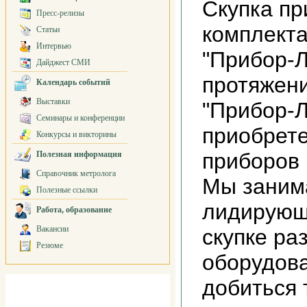
Скупка пр
Пресс-релизы
комплекта
Статьи
Интервью
"Прибор-Л
Дайджест СМИ
протяжени
Календарь событий
Выставки
"Прибор-
Семинары и конференции
приобрет
Конкурсы и викторины
приборов 
Полезная информация
Справочник метролога
Мы заним
Полезные ссылки
лидирующ
Работа, образование
Вакансии
скупке ра
Резюме
оборудова
добиться 