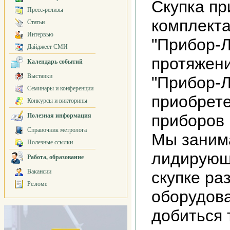
Скупка пр
Пресс-релизы
комплекта
Статьи
Интервью
"Прибор-Л
Дайджест СМИ
протяжени
Календарь событий
Выставки
"Прибор-
Семинары и конференции
приобрет
Конкурсы и викторины
приборов 
Полезная информация
Справочник метролога
Мы заним
Полезные ссылки
лидирующ
Работа, образование
Вакансии
скупке ра
Резюме
оборудова
добиться 