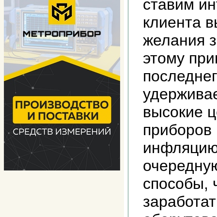
ставим и
клиента в
желания з
этому при
последне
удержива
высокие ц
приборов 
инфляцию
очередну
способы, 
заработат