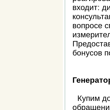
входит: д
консульта
вопросе с
измерител
Предоста
бонусов 
Генерато
Купим до
обращени