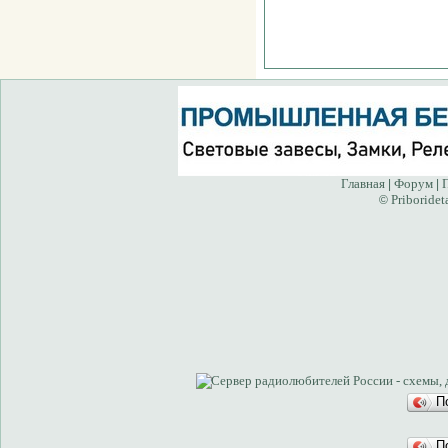
Главная
Форум
|
|
Priboridet
©
П
П