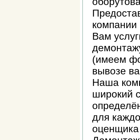
оборутова
Предоста
компании
Вам услуг
демонтажу
(имеем фо
вывозе ва
Наша ком
широкий с
определё
для каждо
оценщика