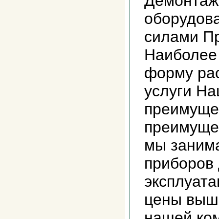
Демонтаж
оборудов
силами П
Наиболее
форму ра
услуги На
преимуще
преимущес
мы заним
приборов
эксплуата
цены выш
нашей ко