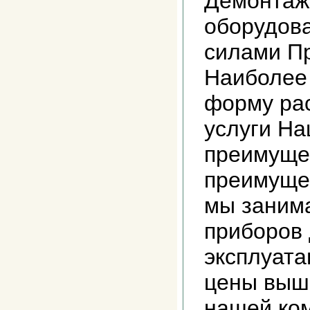
Демонтаж
оборудов
силами П
Наиболее
форму ра
услуги На
преимуще
преимущес
мы заним
приборов
эксплуата
цены выш
нашей ко