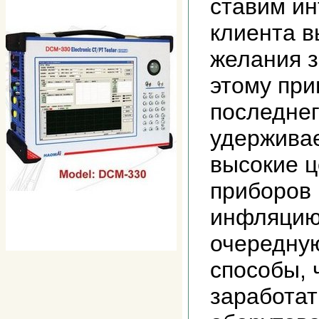
ставим и
клиента в
желания з
этому при
последне
удержива
высокие ц
приборов 
инфляцию
очередну
способы, 
заработат