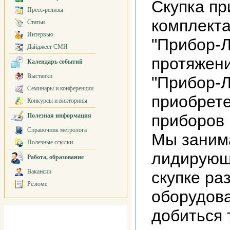
Скупка пр
Пресс-релизы
комплекта
Статьи
Интервью
"Прибор-Л
Дайджест СМИ
протяжени
Календарь событий
Выставки
"Прибор-
Семинары и конференции
приобрет
Конкурсы и викторины
приборов 
Полезная информация
Справочник метролога
Мы заним
Полезные ссылки
лидирующ
Работа, образование
Вакансии
скупке ра
Резюме
оборудова
добиться 