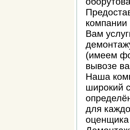
оборутова
Предоста
компании
Вам услуг
демонтажу
(имеем фо
вывозе ва
Наша ком
широкий с
определё
для каждо
оценщика