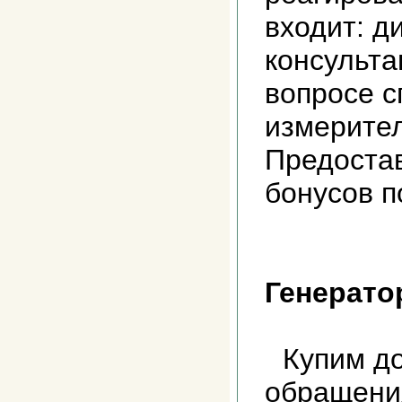
входит: д
консульта
вопросе с
измерител
Предоста
бонусов 
Генерато
Купим до
обращени