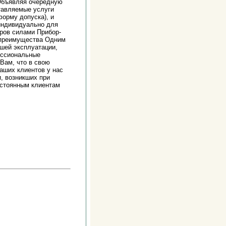
 Объявляя очередную
тавляемые услуги
орму допуска), и
 индивидуально для
ров силами Прибор-
 преимущества Одним
шей эксплуатации,
ессиональные
Вам, что в свою
аших клиентов у нас
, возникших при
остоянным клиентам