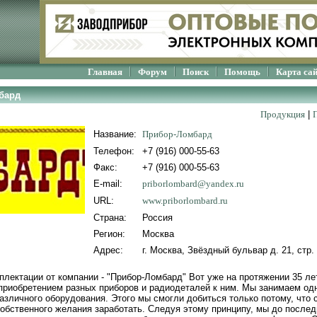
Главная
Форум
Поиск
Помощь
Карта са
бард
Продукция
|
Название:
Прибор-Ломбард
Телефон:
+7 (916) 000-55-63
Факс:
+7 (916) 000-55-63
E-mail:
priborlombard@yandex.ru
URL:
www.priborlombard.ru
Страна:
Россия
Регион:
Москва
Адрес:
г. Москва, Звёздный бульвар д. 21, стр.
плектации от компании - "Прибор-Ломбард" Вот уже на протяжении 35 ле
приобретением разных приборов и радиодеталей к ним. Мы занимаем о
азличного оборудования. Этого мы смогли добиться только потому, что 
обственного желания заработать. Следуя этому принципу, мы до послед