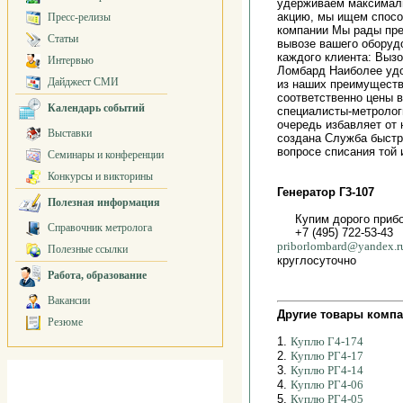
удерживаем максималь
акцию, мы ищем спосо
Пресс-релизы
компании Мы рады пре
Статьи
вывозе вашего оборуд
каждого клиента: Выз
Интервью
Ломбард Наиболее уд
Дайджест СМИ
из наших преимуществ
соответственно цены 
Календарь событий
специалисты-метролог
очередь избавляет от
Выставки
создана Служба быстро
вопросе списания той
Семинары и конференции
Конкурсы и викторины
Генератор Г3-107
Полезная информация
Купим дорого приб
Справочник метролога
+7 (495) 722-53-43
priborlombard@yandex.r
Полезные ссылки
круглосуточно
Работа, образование
Вакансии
Другие товары компа
Резюме
1.
Куплю Г4-174
2.
Куплю РГ4-17
3.
Куплю РГ4-14
4.
Куплю РГ4-06
5.
Куплю РГ4-05