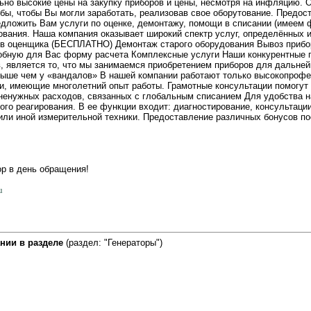
но высокие цены на закупку приборов и цены, несмотря на инфляцию.
бы, чтобы Вы могли заработать, реализовав свое оборутование. Предос
дложить Вам услуги по оценке, демонтажу, помощи в списании (имеем ф
ования. Наша компания оказывает широкий спектр услуг, определённых
ов оценщика (БЕСПЛАТНО) Демонтаж старого оборудования Вывоз прибо
обную для Вас форму расчета Комплексные услуги Наши конкурентные
, является то, что мы занимаемся приобретением приборов для дальней
выше чем у «вандалов» В нашей компании работают только высокопроф
и, имеющие многолетний опыт работы. Грамотные консультации помогут 
 ненужных расходов, связанных с глобальным списанием Для удобства н
го реагирования. В ее функции входит: диагностирование, консультации
 или иной измерительной техники. Предоставление различных бонусов п
ор в день обращения!
u
нии в разделе
(раздел: "Генераторы")