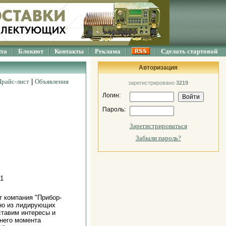
йта
Блокнот
Контакты
Реклама
Сделать стартовой
Авторизация
Прайс-лист
|
Объявления
зарегистрировано
3219
Логин:
Пароль:
Зарегистрироваться
Забыли пароль?
 1
т компания "Прибор-
дно из лидирующих
ставим интересы и
него момента