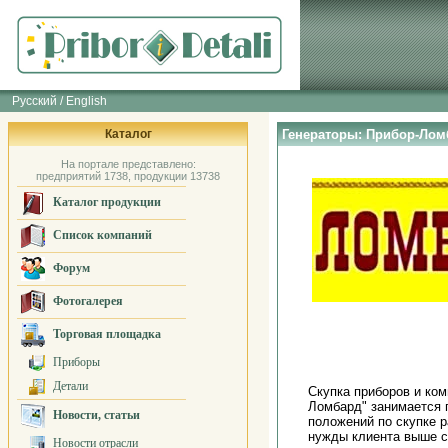
Русский / English
Каталог
Генераторы: Прибор-Лом
На портале представлено:
предприятий 1738, продукции 13738
Каталог продукции
Список компаний
Форум
Фотогалерея
Торговая площадка
Приборы
Детали
Скупка приборов и ком
Ломбард" занимается 
Новости, статьи
положений по скупке р
нужды клиента выше с
Новости отрасли