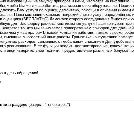
но высокие цены на закупку приборов и цены, несмотря на инфляцию.
бы, чтобы Вы могли заработать, реализовав свое оборутование. Предос
дложить Вам услуги по оценке, демонтажу, помощи в списании (имеем ф
ования. Наша компания оказывает широкий спектр услуг, определённых
ов оценщика (БЕСПЛАТНО) Демонтаж старого оборудования Вывоз прибо
обную для Вас форму расчета Комплексные услуги Наши конкурентные
, является то, что мы занимаемся приобретением приборов для дальней
выше чем у «вандалов» В нашей компании работают только высокопроф
и, имеющие многолетний опыт работы. Грамотные консультации помогут 
 ненужных расходов, связанных с глобальным списанием Для удобства н
го реагирования. В ее функции входит: диагностирование, консультации
 или иной измерительной техники. Предоставление различных бонусов п
ор в день обращения!
u
нии в разделе
(раздел: "Генераторы")