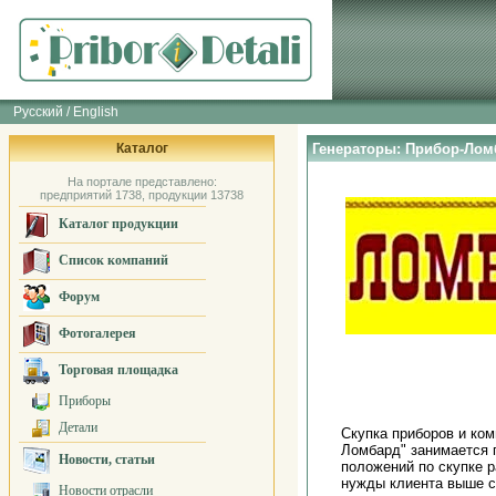
Русский / English
Каталог
Генераторы: Прибор-Лом
На портале представлено:
предприятий 1738, продукции 13738
Каталог продукции
Список компаний
Форум
Фотогалерея
Торговая площадка
Приборы
Детали
Скупка приборов и ком
Ломбард" занимается 
Новости, статьи
положений по скупке р
нужды клиента выше с
Новости отрасли