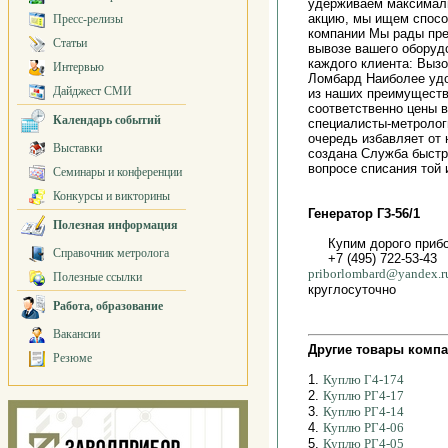
удерживаем максималь
акцию, мы ищем спосо
Пресс-релизы
компании Мы рады пре
Статьи
вывозе вашего оборуд
каждого клиента: Выз
Интервью
Ломбард Наиболее уд
Дайджест СМИ
из наших преимуществ
соответственно цены 
Календарь событий
специалисты-метролог
очередь избавляет от
Выставки
создана Служба быстро
вопросе списания той
Семинары и конференции
Конкурсы и викторины
Генератор Г3-56/1
Полезная информация
Купим дорого приб
Справочник метролога
+7 (495) 722-53-43
priborlombard@yandex.r
Полезные ссылки
круглосуточно
Работа, образование
Вакансии
Другие товары компа
Резюме
1.
Куплю Г4-174
2.
Куплю РГ4-17
3.
Куплю РГ4-14
4.
Куплю РГ4-06
5.
Куплю РГ4-05