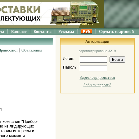
йта
Блокнот
Контакты
Реклама
Сделать стартовой
Авторизация
Прайс-лист
|
Объявления
зарегистрировано
3219
Логин:
Пароль:
Зарегистрироваться
Забыли пароль?
 1
т компания "Прибор-
дно из лидирующих
ставим интересы и
него момента