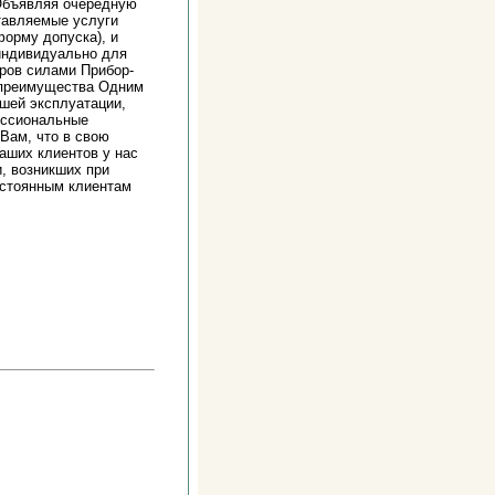
 Объявляя очередную
тавляемые услуги
орму допуска), и
 индивидуально для
ров силами Прибор-
 преимущества Одним
шей эксплуатации,
ессиональные
Вам, что в свою
аших клиентов у нас
, возникших при
остоянным клиентам