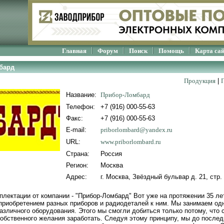
Главная
Форум
Поиск
Помощь
Карта са
бард
Продукция
|
Название:
Прибор-Ломбард
Телефон:
+7 (916) 000-55-63
Факс:
+7 (916) 000-55-63
E-mail:
priborlombard@yandex.ru
URL:
www.priborlombard.ru
Страна:
Россия
Регион:
Москва
Адрес:
г. Москва, Звёздный бульвар д. 21, стр.
плектации от компании - "Прибор-Ломбард" Вот уже на протяжении 35 ле
приобретением разных приборов и радиодеталей к ним. Мы занимаем о
азличного оборудования. Этого мы смогли добиться только потому, что 
обственного желания заработать. Следуя этому принципу, мы до послед