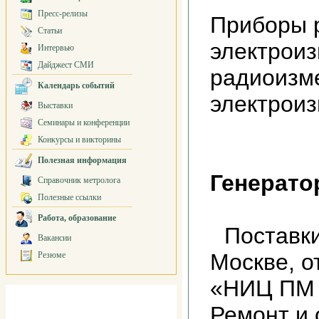
Пресс-релизы
Приборы 
Статьи
электрои
Интервью
Дайджест СМИ
радиоизм
Календарь событий
электрои
Выставки
Семинары и конференции
Конкурсы и викторины
Полезная информация
Генерато
Справочник метролога
Полезные ссылки
Работа, образование
Поставки
Вакансии
Москве, о
Резюме
«НИЦ ПМ
Ремонт и 