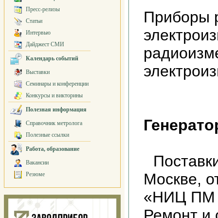
Пресс-релизы
Приборы 
Статьи
электрои
Интервью
Дайджест СМИ
радиоизм
Календарь событий
электрои
Выставки
Семинары и конференции
Конкурсы и викторины
Полезная информация
Генерато
Справочник метролога
Полезные ссылки
Работа, образование
Поставки
Вакансии
Москве, о
Резюме
«НИЦ ПМ
Ремонт и 