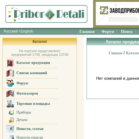
Русский / English
Главная
Форум
Поиск
Каталог
Каталог продукц
На портале представлено:
Главная
/
Катало
предприятий 1738, продукции 13738
Каталог продукции
Список компаний
Нет компаний в данно
Форум
Фотогалерея
Торговая площадка
Приборы
Детали
Новости, статьи
Новости отрасли